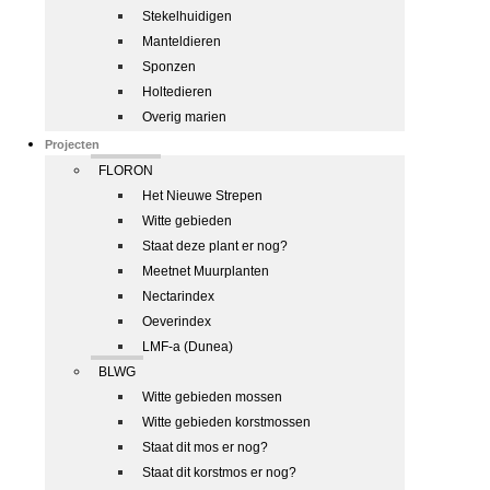
Stekelhuidigen
Manteldieren
Sponzen
Holtedieren
Overig marien
Projecten
FLORON
Het Nieuwe Strepen
Witte gebieden
Staat deze plant er nog?
Meetnet Muurplanten
Nectarindex
Oeverindex
LMF-a (Dunea)
BLWG
Witte gebieden mossen
Witte gebieden korstmossen
Staat dit mos er nog?
Staat dit korstmos er nog?