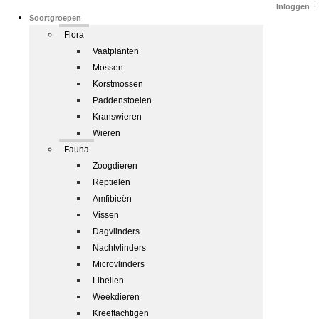
Inloggen
|
Soortgroepen
Flora
Vaatplanten
Mossen
Korstmossen
Paddenstoelen
Kranswieren
Wieren
Fauna
Zoogdieren
Reptielen
Amfibieën
Vissen
Dagvlinders
Nachtvlinders
Microvlinders
Libellen
Weekdieren
Kreeftachtigen