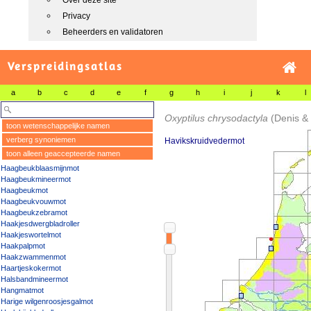
Over deze site
Privacy
Beheerders en validatoren
Verspreidingsatlas
a
b
c
d
e
f
g
h
i
j
k
l
Oxyptilus chrysodactyla
(Denis & 
toon wetenschappelijke namen
verberg synoniemen
Havikskruidvedermot
toon alleen geaccepteerde namen
Haagbeukblaasmijnmot
Haagbeukmineermot
Haagbeukmot
Haagbeukvouwmot
Haagbeukzebramot
Haakjesdwergbladroller
Haakjeswortelmot
Haakpalpmot
Haakzwammenmot
Haartjeskokermot
Halsbandmineermot
Hangmatmot
Harige wilgenroosjesgalmot