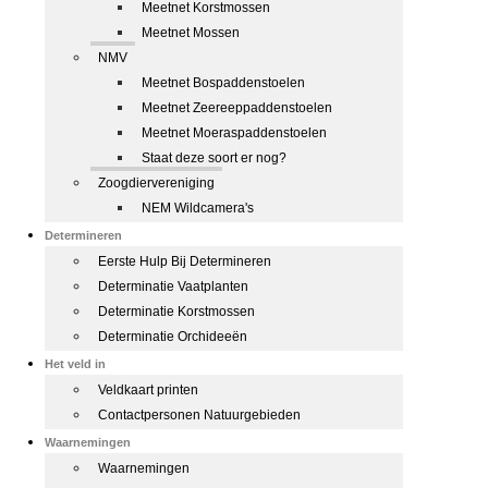
Meetnet Korstmossen
Meetnet Mossen
NMV
Meetnet Bospaddenstoelen
Meetnet Zeereeppaddenstoelen
Meetnet Moeraspaddenstoelen
Staat deze soort er nog?
Zoogdiervereniging
NEM Wildcamera's
Determineren
Eerste Hulp Bij Determineren
Determinatie Vaatplanten
Determinatie Korstmossen
Determinatie Orchideeën
Het veld in
Veldkaart printen
Contactpersonen Natuurgebieden
Waarnemingen
Waarnemingen