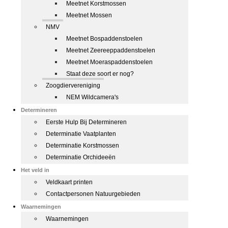
Meetnet Korstmossen
Meetnet Mossen
NMV
Meetnet Bospaddenstoelen
Meetnet Zeereeppaddenstoelen
Meetnet Moeraspaddenstoelen
Staat deze soort er nog?
Zoogdiervereniging
NEM Wildcamera's
Determineren
Eerste Hulp Bij Determineren
Determinatie Vaatplanten
Determinatie Korstmossen
Determinatie Orchideeën
Het veld in
Veldkaart printen
Contactpersonen Natuurgebieden
Waarnemingen
Waarnemingen