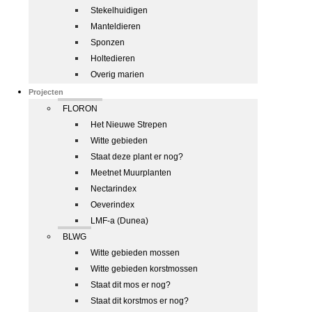
Stekelhuidigen
Manteldieren
Sponzen
Holtedieren
Overig marien
Projecten
FLORON
Het Nieuwe Strepen
Witte gebieden
Staat deze plant er nog?
Meetnet Muurplanten
Nectarindex
Oeverindex
LMF-a (Dunea)
BLWG
Witte gebieden mossen
Witte gebieden korstmossen
Staat dit mos er nog?
Staat dit korstmos er nog?