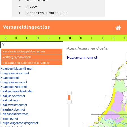
Over deze site
Privacy
Beheerders en validatoren
Verspreidingsatlas
a
b
c
d
e
f
g
h
i
j
k
l
Agnathosia mendicella
toon wetenschappelijke namen
verberg synoniemen
Haakzwammenmot
toon alleen geaccepteerde namen
Haagbeukblaasmijnmot
Haagbeukmineermot
Haagbeukmot
Haagbeukvouwmot
Haagbeukzebramot
Haakjesdwergbladroller
Haakjeswortelmot
Haakpalpmot
Haakzwammenmot
Haartjeskokermot
Halsbandmineermot
Hangmatmot
Harige wilgenroosjesgalmot