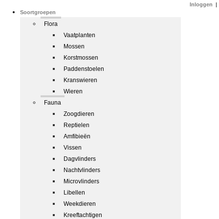
Inloggen
|
Soortgroepen
Flora
Vaatplanten
Mossen
Korstmossen
Paddenstoelen
Kranswieren
Wieren
Fauna
Zoogdieren
Reptielen
Amfibieën
Vissen
Dagvlinders
Nachtvlinders
Microvlinders
Libellen
Weekdieren
Kreeftachtigen