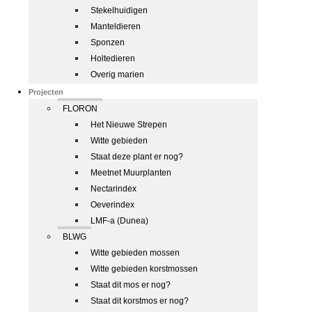
Stekelhuidigen
Manteldieren
Sponzen
Holtedieren
Overig marien
Projecten
FLORON
Het Nieuwe Strepen
Witte gebieden
Staat deze plant er nog?
Meetnet Muurplanten
Nectarindex
Oeverindex
LMF-a (Dunea)
BLWG
Witte gebieden mossen
Witte gebieden korstmossen
Staat dit mos er nog?
Staat dit korstmos er nog?