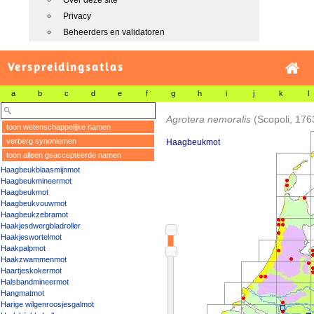
Over deze site
Privacy
Beheerders en validatoren
Verspreidingsatlas
a
b
c
d
e
f
g
h
i
j
k
l
Agrotera nemoralis
(Scopoli, 176
toon wetenschappelijke namen
verberg synoniemen
Haagbeukmot
toon alleen geaccepteerde namen
Haagbeukblaasmijnmot
Haagbeukmineermot
Haagbeukmot
Haagbeukvouwmot
Haagbeukzebramot
Haakjesdwergbladroller
Haakjeswortelmot
Haakpalpmot
Haakzwammenmot
Haartjeskokermot
Halsbandmineermot
Hangmatmot
Harige wilgenroosjesgalmot