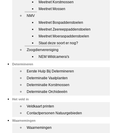
Meetnet Korstmossen
Meetnet Mossen
NMV
Meetnet Bospaddenstoelen
Meetnet Zeereeppaddenstoelen
Meetnet Moeraspaddenstoelen
Staat deze soort er nog?
Zoogdiervereniging
NEM Wildcamera's
Determineren
Eerste Hulp Bij Determineren
Determinatie Vaatplanten
Determinatie Korstmossen
Determinatie Orchideeën
Het veld in
Veldkaart printen
Contactpersonen Natuurgebieden
Waarnemingen
Waarnemingen