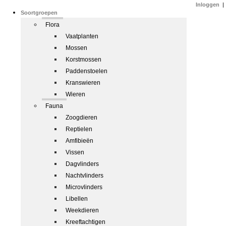
Inloggen
|
Soortgroepen
Flora
Vaatplanten
Mossen
Korstmossen
Paddenstoelen
Kranswieren
Wieren
Fauna
Zoogdieren
Reptielen
Amfibieën
Vissen
Dagvlinders
Nachtvlinders
Microvlinders
Libellen
Weekdieren
Kreeftachtigen