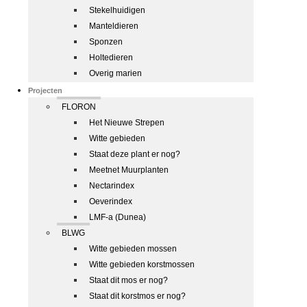
Stekelhuidigen
Manteldieren
Sponzen
Holtedieren
Overig marien
Projecten
FLORON
Het Nieuwe Strepen
Witte gebieden
Staat deze plant er nog?
Meetnet Muurplanten
Nectarindex
Oeverindex
LMF-a (Dunea)
BLWG
Witte gebieden mossen
Witte gebieden korstmossen
Staat dit mos er nog?
Staat dit korstmos er nog?