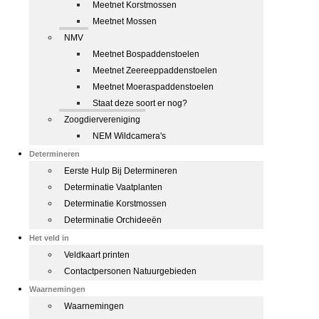
Meetnet Korstmossen
Meetnet Mossen
NMV
Meetnet Bospaddenstoelen
Meetnet Zeereeppaddenstoelen
Meetnet Moeraspaddenstoelen
Staat deze soort er nog?
Zoogdiervereniging
NEM Wildcamera's
Determineren
Eerste Hulp Bij Determineren
Determinatie Vaatplanten
Determinatie Korstmossen
Determinatie Orchideeën
Het veld in
Veldkaart printen
Contactpersonen Natuurgebieden
Waarnemingen
Waarnemingen