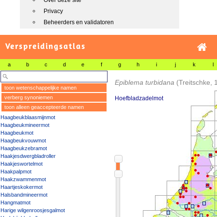
Over deze site
Privacy
Beheerders en validatoren
Verspreidingsatlas
a
b
c
d
e
f
g
h
i
j
k
l
Epiblema turbidana
(Treitschke, 
toon wetenschappelijke namen
verberg synoniemen
Hoefbladzadelmot
toon alleen geaccepteerde namen
Haagbeukblaasmijnmot
Haagbeukmineermot
Haagbeukmot
Haagbeukvouwmot
Haagbeukzebramot
Haakjesdwergbladroller
Haakjeswortelmot
Haakpalpmot
Haakzwammenmot
Haartjeskokermot
Halsbandmineermot
Hangmatmot
Harige wilgenroosjesgalmot