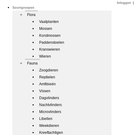
Inloggen
|
Soortgroepen
Flora
Vaatplanten
Mossen
Korstmossen
Paddenstoelen
Kranswieren
Wieren
Fauna
Zoogdieren
Reptielen
Amfibieën
Vissen
Dagvlinders
Nachtvlinders
Microvlinders
Libellen
Weekdieren
Kreeftachtigen