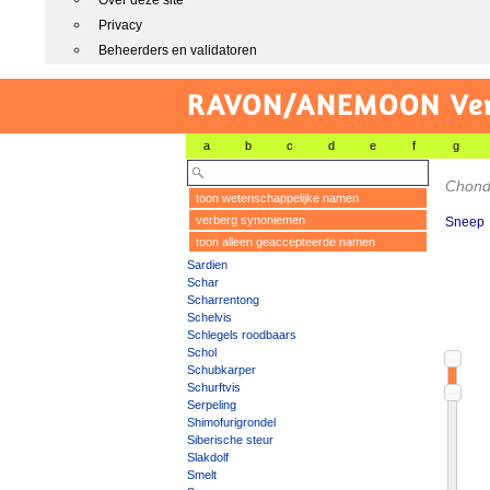
Over deze site
Privacy
Beheerders en validatoren
RAVON/ANEMOON Vers
a
b
c
d
e
f
g
Chond
toon wetenschappelijke namen
verberg synoniemen
Sneep
toon alleen geaccepteerde namen
Sardien
Schar
Scharrentong
Schelvis
Schlegels roodbaars
Schol
Schubkarper
Schurftvis
Serpeling
Shimofurigrondel
Siberische steur
Slakdolf
Smelt