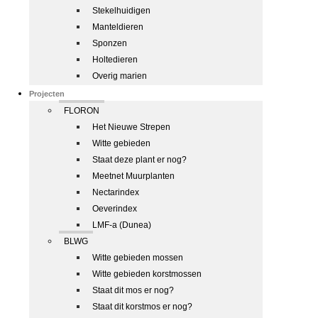
Stekelhuidigen
Manteldieren
Sponzen
Holtedieren
Overig marien
Projecten
FLORON
Het Nieuwe Strepen
Witte gebieden
Staat deze plant er nog?
Meetnet Muurplanten
Nectarindex
Oeverindex
LMF-a (Dunea)
BLWG
Witte gebieden mossen
Witte gebieden korstmossen
Staat dit mos er nog?
Staat dit korstmos er nog?