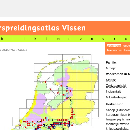
preidingsatlas Vissen
h
i
j
k
l
m
n
o
p
q
r
s
algemeen
|
ecol
rostoma nasus
taxonomie
|
lite
Familie:
Groep:
Voorkomen in N
Status:
Zeldzaamheid:
Indigeniteit:
Gilde/leefwijze:
Herkenning
Sneep (
Chondro
karperachtigen (C
langwerpig lichaam
mannetje zwarte p
krijgt paaiuitsla