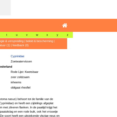
t
u
v
w
x
y
z
ogie & verspreiding
|
beleid & bescherming
|
ratuur (1)
|
feedback (0)
Cyprinidae
Zoetwatervissen
ederland
Rode Lijst: Kwetsbaar
zeer zeldzaam
inheems
obligaat rheofiel
stoma nasus
) behoort tot de familie van de
yprinidae) en heeft een zijdelings afgeplat
 met zilveren flanken. In de paaitijd krijgt het
aaiuitslag en een rode buik, ook het vrouwtje
g. De soort heeft een uitstekende vlezige neus en