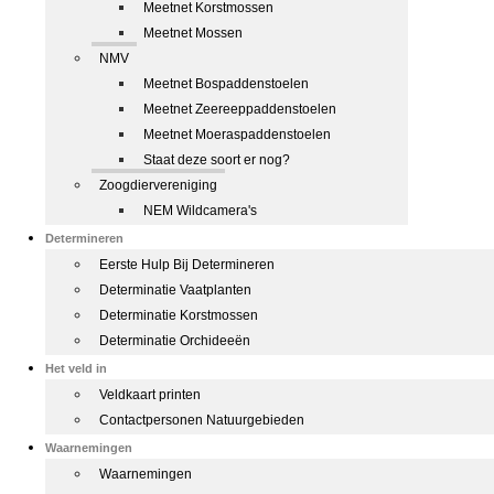
Meetnet Korstmossen
Meetnet Mossen
NMV
Meetnet Bospaddenstoelen
Meetnet Zeereeppaddenstoelen
Meetnet Moeraspaddenstoelen
Staat deze soort er nog?
Zoogdiervereniging
NEM Wildcamera's
Determineren
Eerste Hulp Bij Determineren
Determinatie Vaatplanten
Determinatie Korstmossen
Determinatie Orchideeën
Het veld in
Veldkaart printen
Contactpersonen Natuurgebieden
Waarnemingen
Waarnemingen