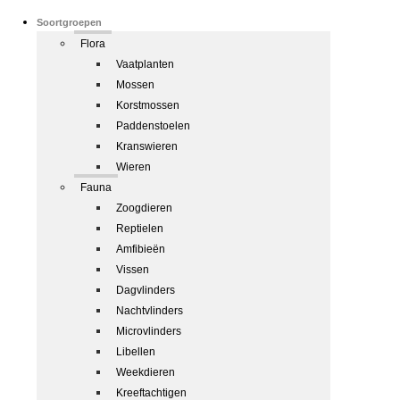
Soortgroepen
Flora
Vaatplanten
Mossen
Korstmossen
Paddenstoelen
Kranswieren
Wieren
Fauna
Zoogdieren
Reptielen
Amfibieën
Vissen
Dagvlinders
Nachtvlinders
Microvlinders
Libellen
Weekdieren
Kreeftachtigen