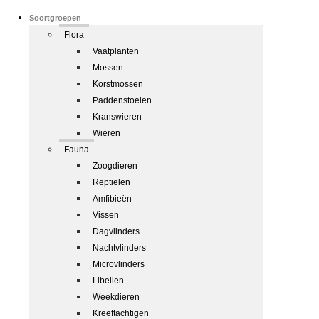
Soortgroepen
Flora
Vaatplanten
Mossen
Korstmossen
Paddenstoelen
Kranswieren
Wieren
Fauna
Zoogdieren
Reptielen
Amfibieën
Vissen
Dagvlinders
Nachtvlinders
Microvlinders
Libellen
Weekdieren
Kreeftachtigen