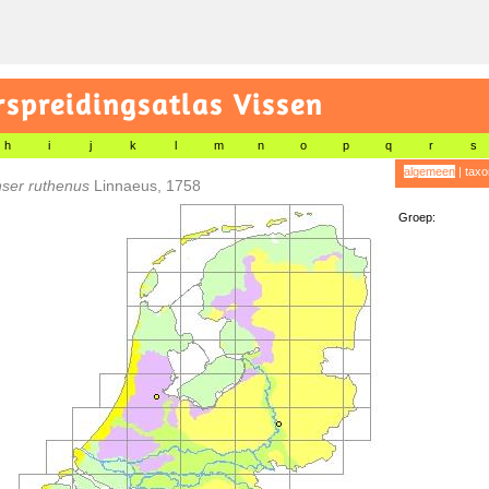
preidingsatlas Vissen
h
i
j
k
l
m
n
o
p
q
r
s
algemeen
|
taxo
nser ruthenus
Linnaeus, 1758
Groep: