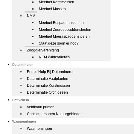
Meetnet Korstmossen
Meetnet Mossen
NMV
Meetnet Bospaddenstoelen
Meetnet Zeereeppaddenstoelen
Meetnet Moeraspaddenstoelen
Staat deze soort er nog?
Zoogdiervereniging
NEM Wildcamera's
Determineren
Eerste Hulp Bij Determineren
Determinatie Vaatplanten
Determinatie Korstmossen
Determinatie Orchideeën
Het veld in
Veldkaart printen
Contactpersonen Natuurgebieden
Waarnemingen
Waarnemingen