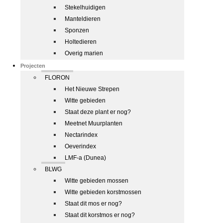
Stekelhuidigen
Manteldieren
Sponzen
Holtedieren
Overig marien
Projecten
FLORON
Het Nieuwe Strepen
Witte gebieden
Staat deze plant er nog?
Meetnet Muurplanten
Nectarindex
Oeverindex
LMF-a (Dunea)
BLWG
Witte gebieden mossen
Witte gebieden korstmossen
Staat dit mos er nog?
Staat dit korstmos er nog?