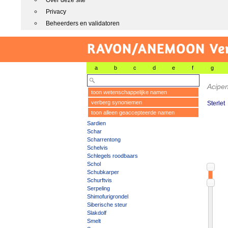
Over deze site
Privacy
Beheerders en validatoren
RAVON/ANEMOON Vers
a
b
c
d
e
f
g
Acipe
toon wetenschappelijke namen
verberg synoniemen
Sterlet
toon alleen geaccepteerde namen
Sardien
Schar
Scharrentong
Schelvis
Schlegels roodbaars
Schol
Schubkarper
Schurftvis
Serpeling
Shimofurigrondel
Siberische steur
Slakdolf
Smelt