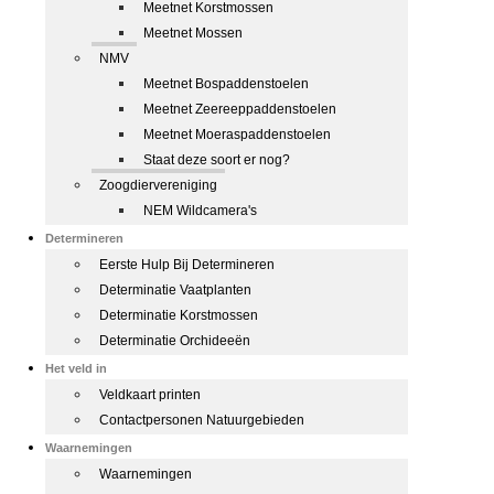
Meetnet Korstmossen
Meetnet Mossen
NMV
Meetnet Bospaddenstoelen
Meetnet Zeereeppaddenstoelen
Meetnet Moeraspaddenstoelen
Staat deze soort er nog?
Zoogdiervereniging
NEM Wildcamera's
Determineren
Eerste Hulp Bij Determineren
Determinatie Vaatplanten
Determinatie Korstmossen
Determinatie Orchideeën
Het veld in
Veldkaart printen
Contactpersonen Natuurgebieden
Waarnemingen
Waarnemingen