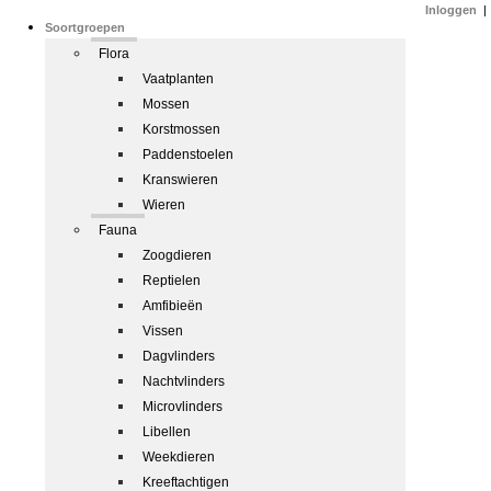
Inloggen
|
Soortgroepen
Flora
Vaatplanten
Mossen
Korstmossen
Paddenstoelen
Kranswieren
Wieren
Fauna
Zoogdieren
Reptielen
Amfibieën
Vissen
Dagvlinders
Nachtvlinders
Microvlinders
Libellen
Weekdieren
Kreeftachtigen