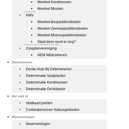
Meetnet Korstmossen
Meetnet Mossen
NMV
Meetnet Bospaddenstoelen
Meetnet Zeereeppaddenstoelen
Meetnet Moeraspaddenstoelen
Staat deze soort er nog?
Zoogdiervereniging
NEM Wildcamera's
Determineren
Eerste Hulp Bij Determineren
Determinatie Vaatplanten
Determinatie Korstmossen
Determinatie Orchideeën
Het veld in
Veldkaart printen
Contactpersonen Natuurgebieden
Waarnemingen
Waarnemingen