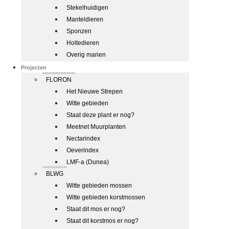
Stekelhuidigen
Manteldieren
Sponzen
Holtedieren
Overig marien
Projecten
FLORON
Het Nieuwe Strepen
Witte gebieden
Staat deze plant er nog?
Meetnet Muurplanten
Nectarindex
Oeverindex
LMF-a (Dunea)
BLWG
Witte gebieden mossen
Witte gebieden korstmossen
Staat dit mos er nog?
Staat dit korstmos er nog?