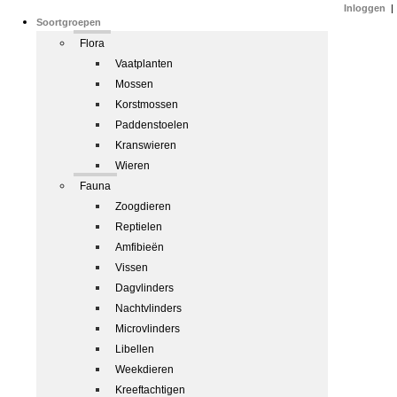
Inloggen
|
Soortgroepen
Flora
Vaatplanten
Mossen
Korstmossen
Paddenstoelen
Kranswieren
Wieren
Fauna
Zoogdieren
Reptielen
Amfibieën
Vissen
Dagvlinders
Nachtvlinders
Microvlinders
Libellen
Weekdieren
Kreeftachtigen