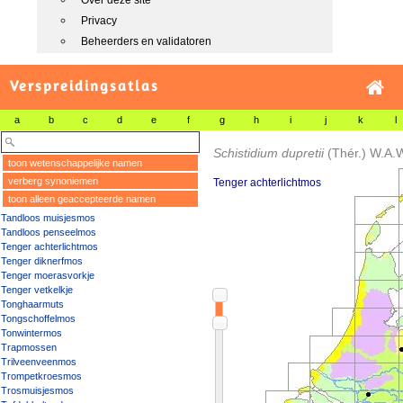
Over deze site
Privacy
Beheerders en validatoren
Verspreidingsatlas
a
b
c
d
e
f
g
h
i
j
k
l
Schistidium dupretii
(Thér.) W.A.
toon wetenschappelijke namen
verberg synoniemen
Tenger achterlichtmos
toon alleen geaccepteerde namen
Tandloos muisjesmos
Tandloos penseelmos
Tenger achterlichtmos
Tenger diknerfmos
Tenger moerasvorkje
Tenger vetkelkje
Tonghaarmuts
Tongschoffelmos
Tonwintermos
Trapmossen
Trilveenveenmos
Trompetkroesmos
Trosmuisjesmos