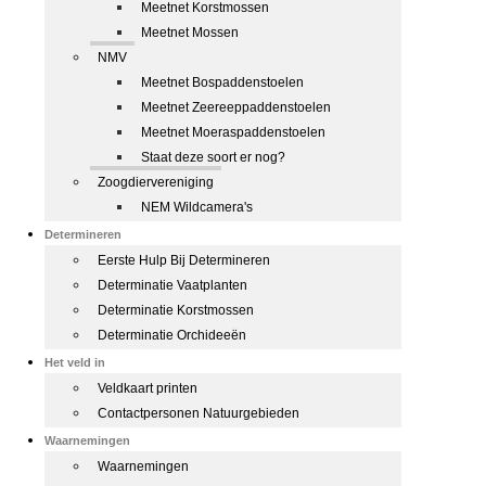
Meetnet Korstmossen
Meetnet Mossen
NMV
Meetnet Bospaddenstoelen
Meetnet Zeereeppaddenstoelen
Meetnet Moeraspaddenstoelen
Staat deze soort er nog?
Zoogdiervereniging
NEM Wildcamera's
Determineren
Eerste Hulp Bij Determineren
Determinatie Vaatplanten
Determinatie Korstmossen
Determinatie Orchideeën
Het veld in
Veldkaart printen
Contactpersonen Natuurgebieden
Waarnemingen
Waarnemingen