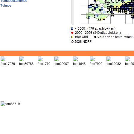
Tufdubbeltandmos
Tufmos