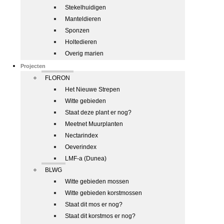
Stekelhuidigen
Manteldieren
Sponzen
Holtedieren
Overig marien
Projecten
FLORON
Het Nieuwe Strepen
Witte gebieden
Staat deze plant er nog?
Meetnet Muurplanten
Nectarindex
Oeverindex
LMF-a (Dunea)
BLWG
Witte gebieden mossen
Witte gebieden korstmossen
Staat dit mos er nog?
Staat dit korstmos er nog?