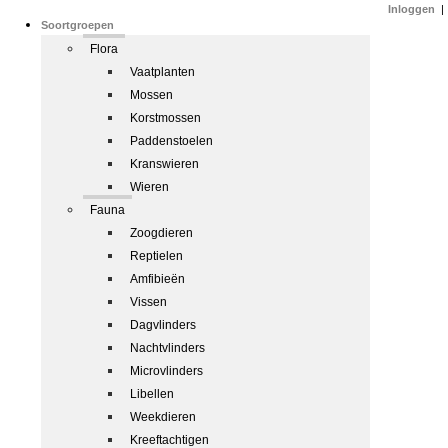
Inloggen
|
Soortgroepen
Flora
Vaatplanten
Mossen
Korstmossen
Paddenstoelen
Kranswieren
Wieren
Fauna
Zoogdieren
Reptielen
Amfibieën
Vissen
Dagvlinders
Nachtvlinders
Microvlinders
Libellen
Weekdieren
Kreeftachtigen