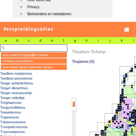
Over deze site
Privacy
Beheerders en validatoren
Verspreidingsatlas
a
b
c
d
e
f
g
h
i
j
k
l
Thuidium
Schimp.
toon wetenschappelijke namen
verberg synoniemen
Thujamos (G)
toon alleen geaccepteerde namen
Tandloos muisjesmos
Tandloos penseelmos
Tenger achterlichtmos
Tenger diknerfmos
Tenger moerasvorkje
Tenger vetkelkje
Tonghaarmuts
Tongschoffelmos
Tonwintermos
Trapmossen
Trilveenveenmos
Trompetkroesmos
Trosmuisjesmos