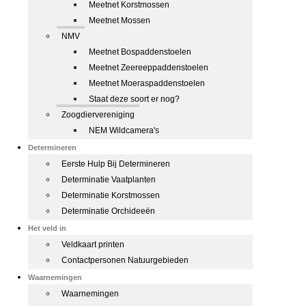
Meetnet Korstmossen
Meetnet Mossen
NMV
Meetnet Bospaddenstoelen
Meetnet Zeereeppaddenstoelen
Meetnet Moeraspaddenstoelen
Staat deze soort er nog?
Zoogdiervereniging
NEM Wildcamera's
Determineren
Eerste Hulp Bij Determineren
Determinatie Vaatplanten
Determinatie Korstmossen
Determinatie Orchideeën
Het veld in
Veldkaart printen
Contactpersonen Natuurgebieden
Waarnemingen
Waarnemingen