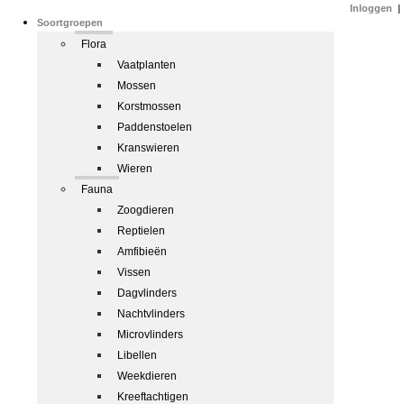
Inloggen
|
Soortgroepen
Flora
Vaatplanten
Mossen
Korstmossen
Paddenstoelen
Kranswieren
Wieren
Fauna
Zoogdieren
Reptielen
Amfibieën
Vissen
Dagvlinders
Nachtvlinders
Microvlinders
Libellen
Weekdieren
Kreeftachtigen