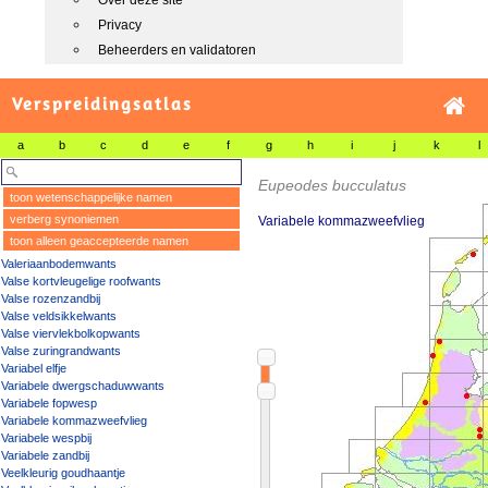
Over deze site
Privacy
Beheerders en validatoren
Verspreidingsatlas
a
b
c
d
e
f
g
h
i
j
k
l
Eupeodes bucculatus
toon wetenschappelijke namen
verberg synoniemen
Variabele kommazweefvlieg
toon alleen geaccepteerde namen
Valeriaanbodemwants
Valse kortvleugelige roofwants
Valse rozenzandbij
Valse veldsikkelwants
Valse viervlekbolkopwants
Valse zuringrandwants
Variabel elfje
Variabele dwergschaduwwants
Variabele fopwesp
Variabele kommazweefvlieg
Variabele wespbij
Variabele zandbij
Veelkleurig goudhaantje