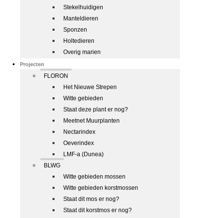
Stekelhuidigen
Manteldieren
Sponzen
Holtedieren
Overig marien
Projecten
FLORON
Het Nieuwe Strepen
Witte gebieden
Staat deze plant er nog?
Meetnet Muurplanten
Nectarindex
Oeverindex
LMF-a (Dunea)
BLWG
Witte gebieden mossen
Witte gebieden korstmossen
Staat dit mos er nog?
Staat dit korstmos er nog?