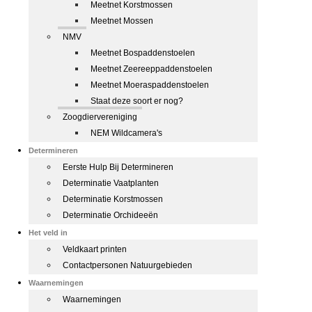
Meetnet Korstmossen
Meetnet Mossen
NMV
Meetnet Bospaddenstoelen
Meetnet Zeereeppaddenstoelen
Meetnet Moeraspaddenstoelen
Staat deze soort er nog?
Zoogdiervereniging
NEM Wildcamera's
Determineren
Eerste Hulp Bij Determineren
Determinatie Vaatplanten
Determinatie Korstmossen
Determinatie Orchideeën
Het veld in
Veldkaart printen
Contactpersonen Natuurgebieden
Waarnemingen
Waarnemingen