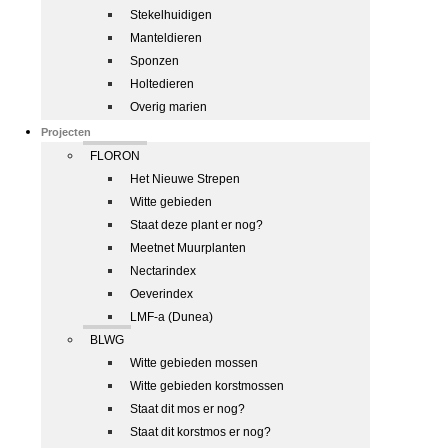
Stekelhuidigen
Manteldieren
Sponzen
Holtedieren
Overig marien
Projecten
FLORON
Het Nieuwe Strepen
Witte gebieden
Staat deze plant er nog?
Meetnet Muurplanten
Nectarindex
Oeverindex
LMF-a (Dunea)
BLWG
Witte gebieden mossen
Witte gebieden korstmossen
Staat dit mos er nog?
Staat dit korstmos er nog?