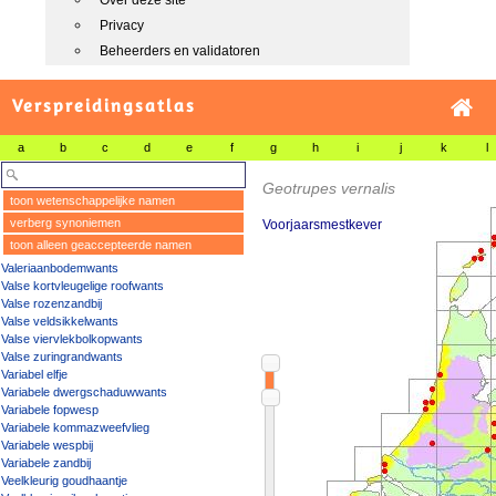
Over deze site
Privacy
Beheerders en validatoren
Verspreidingsatlas
a
b
c
d
e
f
g
h
i
j
k
l
Geotrupes vernalis
toon wetenschappelijke namen
verberg synoniemen
Voorjaarsmestkever
toon alleen geaccepteerde namen
Valeriaanbodemwants
Valse kortvleugelige roofwants
Valse rozenzandbij
Valse veldsikkelwants
Valse viervlekbolkopwants
Valse zuringrandwants
Variabel elfje
Variabele dwergschaduwwants
Variabele fopwesp
Variabele kommazweefvlieg
Variabele wespbij
Variabele zandbij
Veelkleurig goudhaantje