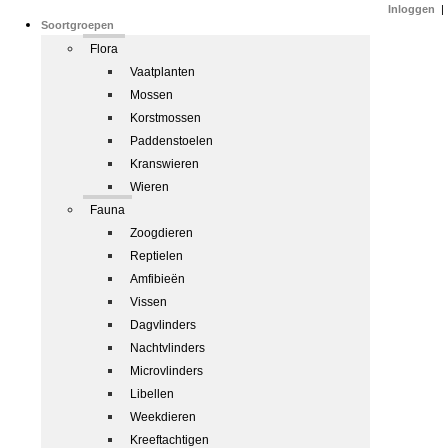
Inloggen
|
Soortgroepen
Flora
Vaatplanten
Mossen
Korstmossen
Paddenstoelen
Kranswieren
Wieren
Fauna
Zoogdieren
Reptielen
Amfibieën
Vissen
Dagvlinders
Nachtvlinders
Microvlinders
Libellen
Weekdieren
Kreeftachtigen