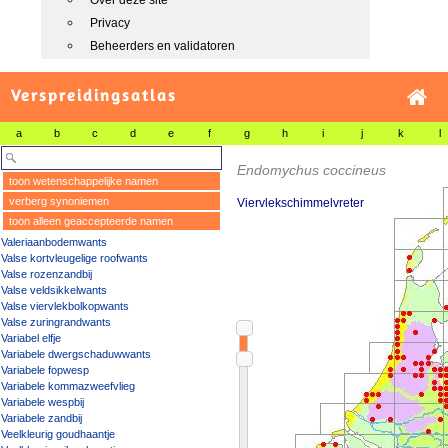
Over deze site
Privacy
Beheerders en validatoren
Verspreidingsatlas
a
b
c
d
e
f
g
h
i
j
k
l
Endomychus coccineus
toon wetenschappelijke namen
verberg synoniemen
Viervlekschimmelvreter
toon alleen geaccepteerde namen
Valeriaanbodemwants
Valse kortvleugelige roofwants
Valse rozenzandbij
Valse veldsikkelwants
Valse viervlekbolkopwants
Valse zuringrandwants
Variabel elfje
Variabele dwergschaduwwants
Variabele fopwesp
Variabele kommazweefvlieg
Variabele wespbij
Variabele zandbij
Veelkleurig goudhaantje