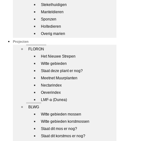
Stekelhuidigen
Manteldieren
Sponzen
Holtedieren
Overig marien
Projecten
FLORON
Het Nieuwe Strepen
Witte gebieden
Staat deze plant er nog?
Meetnet Muurplanten
Nectarindex
Oeverindex
LMF-a (Dunea)
BLWG
Witte gebieden mossen
Witte gebieden korstmossen
Staat dit mos er nog?
Staat dit korstmos er nog?