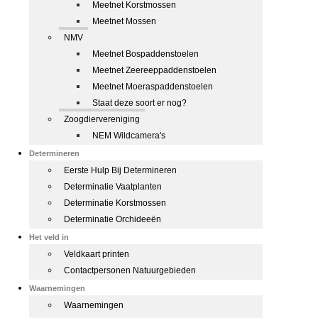
Meetnet Korstmossen
Meetnet Mossen
NMV
Meetnet Bospaddenstoelen
Meetnet Zeereeppaddenstoelen
Meetnet Moeraspaddenstoelen
Staat deze soort er nog?
Zoogdiervereniging
NEM Wildcamera's
Determineren
Eerste Hulp Bij Determineren
Determinatie Vaatplanten
Determinatie Korstmossen
Determinatie Orchideeën
Het veld in
Veldkaart printen
Contactpersonen Natuurgebieden
Waarnemingen
Waarnemingen