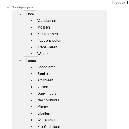
Inloggen
|
Soortgroepen
Flora
Vaatplanten
Mossen
Korstmossen
Paddenstoelen
Kranswieren
Wieren
Fauna
Zoogdieren
Reptielen
Amfibieën
Vissen
Dagvlinders
Nachtvlinders
Microvlinders
Libellen
Weekdieren
Kreeftachtigen