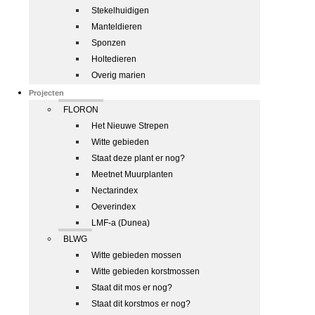
Stekelhuidigen
Manteldieren
Sponzen
Holtedieren
Overig marien
Projecten
FLORON
Het Nieuwe Strepen
Witte gebieden
Staat deze plant er nog?
Meetnet Muurplanten
Nectarindex
Oeverindex
LMF-a (Dunea)
BLWG
Witte gebieden mossen
Witte gebieden korstmossen
Staat dit mos er nog?
Staat dit korstmos er nog?