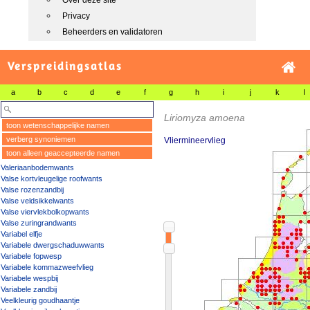
Over deze site
Privacy
Beheerders en validatoren
Verspreidingsatlas
a
b
c
d
e
f
g
h
i
j
k
l
Liriomyza amoena
toon wetenschappelijke namen
verberg synoniemen
Vliermineervlieg
toon alleen geaccepteerde namen
Valeriaanbodemwants
Valse kortvleugelige roofwants
Valse rozenzandbij
Valse veldsikkelwants
Valse viervlekbolkopwants
Valse zuringrandwants
Variabel elfje
Variabele dwergschaduwwants
Variabele fopwesp
Variabele kommazweefvlieg
Variabele wespbij
Variabele zandbij
Veelkleurig goudhaantje