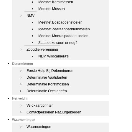
Meetnet Korstmossen
Meetnet Mossen
NMV
Meetnet Bospaddenstoelen
Meetnet Zeereeppaddenstoelen
Meetnet Moeraspaddenstoelen
Staat deze soort er nog?
Zoogdiervereniging
NEM Wildcamera's
Determineren
Eerste Hulp Bij Determineren
Determinatie Vaatplanten
Determinatie Korstmossen
Determinatie Orchideeën
Het veld in
Veldkaart printen
Contactpersonen Natuurgebieden
Waarnemingen
Waarnemingen