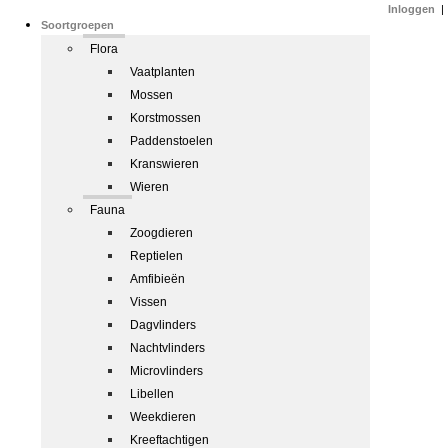
Inloggen
|
Soortgroepen
Flora
Vaatplanten
Mossen
Korstmossen
Paddenstoelen
Kranswieren
Wieren
Fauna
Zoogdieren
Reptielen
Amfibieën
Vissen
Dagvlinders
Nachtvlinders
Microvlinders
Libellen
Weekdieren
Kreeftachtigen