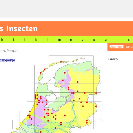
s Insecten
h
i
j
k
l
m
n
o
p
q
r
s
algemeen
|
taxo
 ruficeps
Groep:
slopertje