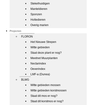
Stekelhuidigen
Manteldieren
Sponzen
Holtedieren
Overig marien
Projecten
FLORON
Het Nieuwe Strepen
Witte gebieden
Staat deze plant er nog?
Meetnet Muurplanten
Nectarindex
Oeverindex
LMF-a (Dunea)
BLWG
Witte gebieden mossen
Witte gebieden korstmossen
Staat dit mos er nog?
Staat dit korstmos er nog?