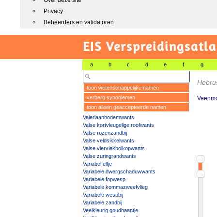
Over deze site
Privacy
Beheerders en validatoren
EIS Verspreidingsatla
a
b
c
d
e
f
g
Hebrus
toon wetenschappelijke namen
verberg synoniemen
Veenmo
toon alleen geaccepteerde namen
Valeriaanbodemwants
Valse kortvleugelige roofwants
Valse rozenzandbij
Valse veldsikkelwants
Valse viervlekbolkopwants
Valse zuringrandwants
Variabel elfje
Variabele dwergschaduwwants
Variabele fopwesp
Variabele kommazweefvlieg
Variabele wespbij
Variabele zandbij
Veelkleurig goudhaantje