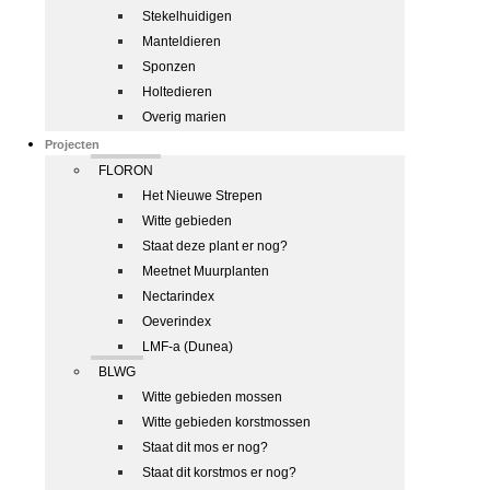
Stekelhuidigen
Manteldieren
Sponzen
Holtedieren
Overig marien
Projecten
FLORON
Het Nieuwe Strepen
Witte gebieden
Staat deze plant er nog?
Meetnet Muurplanten
Nectarindex
Oeverindex
LMF-a (Dunea)
BLWG
Witte gebieden mossen
Witte gebieden korstmossen
Staat dit mos er nog?
Staat dit korstmos er nog?