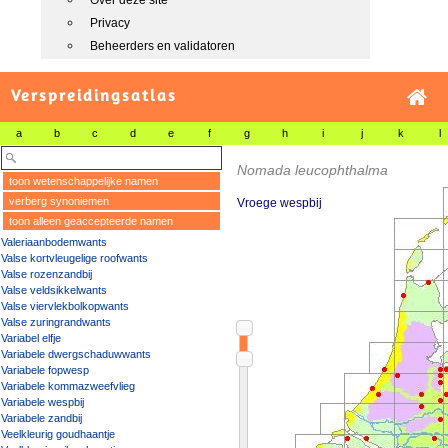
Over deze site
Privacy
Beheerders en validatoren
Verspreidingsatlas
a
b
c
d
e
f
g
h
i
j
k
l
Nomada leucophthalma
toon wetenschappelijke namen
verberg synoniemen
Vroege wespbij
toon alleen geaccepteerde namen
Valeriaanbodemwants
Valse kortvleugelige roofwants
Valse rozenzandbij
Valse veldsikkelwants
Valse viervlekbolkopwants
Valse zuringrandwants
Variabel elfje
Variabele dwergschaduwwants
Variabele fopwesp
Variabele kommazweefvlieg
Variabele wespbij
Variabele zandbij
Veelkleurig goudhaantje