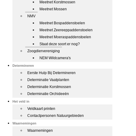
Meetnet Korstmossen
Meetnet Mossen
NMV
Meetnet Bospaddenstoelen
Meetnet Zeereeppaddenstoelen
Meetnet Moeraspaddenstoelen
Staat deze soort er nog?
Zoogdiervereniging
NEM Wildcamera's
Determineren
Eerste Hulp Bij Determineren
Determinatie Vaatplanten
Determinatie Korstmossen
Determinatie Orchideeën
Het veld in
Veldkaart printen
Contactpersonen Natuurgebieden
Waarnemingen
Waarnemingen