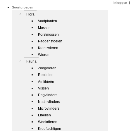
Inloggen
|
Soortgroepen
Flora
Vaatplanten
Mossen
Korstmossen
Paddenstoelen
Kranswieren
Wieren
Fauna
Zoogdieren
Reptielen
Amfibieën
Vissen
Dagvlinders
Nachtvlinders
Microvlinders
Libellen
Weekdieren
Kreeftachtigen