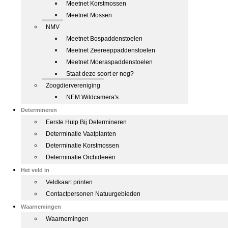
Meetnet Korstmossen
Meetnet Mossen
NMV
Meetnet Bospaddenstoelen
Meetnet Zeereeppaddenstoelen
Meetnet Moeraspaddenstoelen
Staat deze soort er nog?
Zoogdiervereniging
NEM Wildcamera's
Determineren
Eerste Hulp Bij Determineren
Determinatie Vaatplanten
Determinatie Korstmossen
Determinatie Orchideeën
Het veld in
Veldkaart printen
Contactpersonen Natuurgebieden
Waarnemingen
Waarnemingen