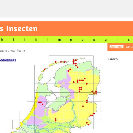
s Insecten
h
i
j
k
l
m
n
o
p
q
r
s
algemeen
|
taxo
itra montana
Groep:
obbeldaas