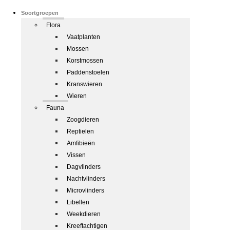
Soortgroepen
Flora
Vaatplanten
Mossen
Korstmossen
Paddenstoelen
Kranswieren
Wieren
Fauna
Zoogdieren
Reptielen
Amfibieën
Vissen
Dagvlinders
Nachtvlinders
Microvlinders
Libellen
Weekdieren
Kreeftachtigen