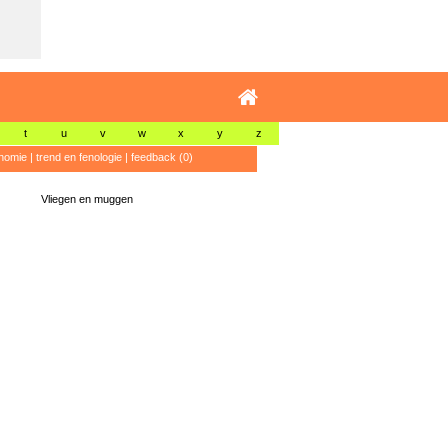
t
u
v
w
x
y
z
nomie
|
trend en fenologie
|
feedback (0)
Vliegen en muggen