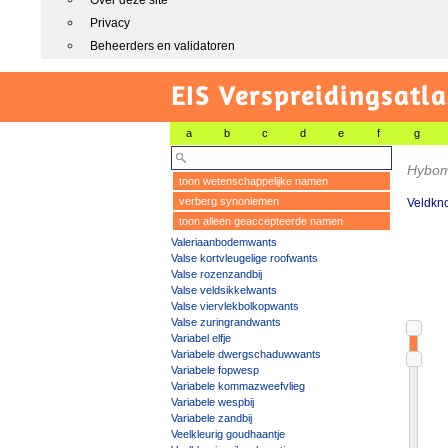
Over deze site
Privacy
Beheerders en validatoren
EIS Verspreidingsatla
a
b
c
d
e
f
g
Hybom
toon wetenschappelijke namen
verberg synoniemen
Veldkn
toon alleen geaccepteerde namen
Valeriaanbodemwants
Valse kortvleugelige roofwants
Valse rozenzandbij
Valse veldsikkelwants
Valse viervlekbolkopwants
Valse zuringrandwants
Variabel elfje
Variabele dwergschaduwwants
Variabele fopwesp
Variabele kommazweefvlieg
Variabele wespbij
Variabele zandbij
Veelkleurig goudhaantje