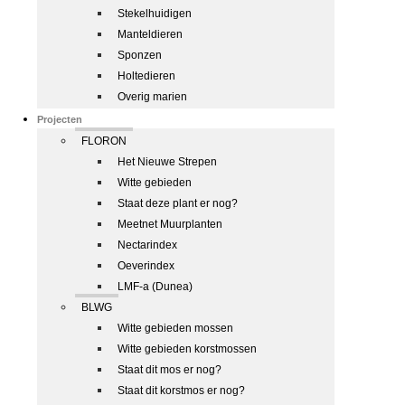
Stekelhuidigen
Manteldieren
Sponzen
Holtedieren
Overig marien
Projecten
FLORON
Het Nieuwe Strepen
Witte gebieden
Staat deze plant er nog?
Meetnet Muurplanten
Nectarindex
Oeverindex
LMF-a (Dunea)
BLWG
Witte gebieden mossen
Witte gebieden korstmossen
Staat dit mos er nog?
Staat dit korstmos er nog?