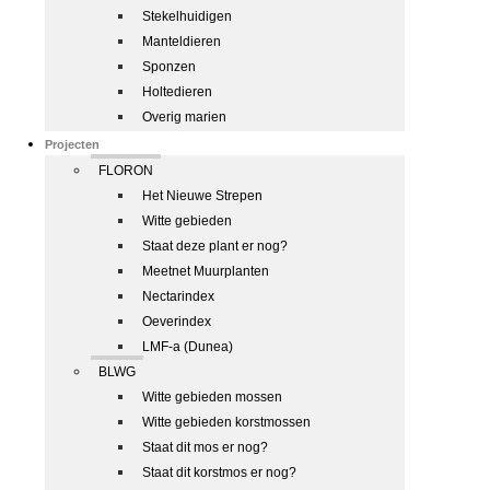
Stekelhuidigen
Manteldieren
Sponzen
Holtedieren
Overig marien
Projecten
FLORON
Het Nieuwe Strepen
Witte gebieden
Staat deze plant er nog?
Meetnet Muurplanten
Nectarindex
Oeverindex
LMF-a (Dunea)
BLWG
Witte gebieden mossen
Witte gebieden korstmossen
Staat dit mos er nog?
Staat dit korstmos er nog?