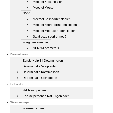
Meetnet Korstmossen
Meetnet Mossen
NMV
Meetnet Bospaddenstoelen
Meetnet Zeereeppaddenstoelen
Meetnet Moeraspaddenstoelen
Staat deze soort er nog?
Zoogdiervereniging
NEM Wildcamera's
Determineren
Eerste Hulp Bij Determineren
Determinatie Vaatplanten
Determinatie Korstmossen
Determinatie Orchideeën
Het veld in
Veldkaart printen
Contactpersonen Natuurgebieden
Waarnemingen
Waarnemingen