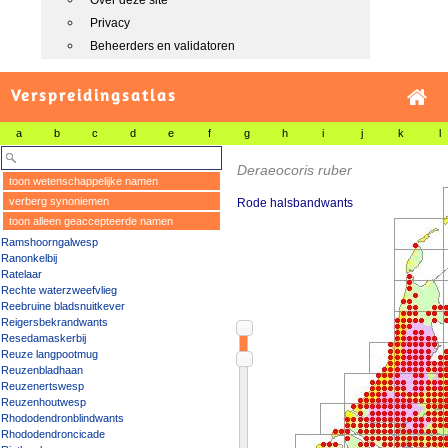
Over deze site
Privacy
Beheerders en validatoren
Verspreidingsatlas
a
b
c
d
e
f
g
h
i
j
k
l
Deraeocoris ruber
toon wetenschappelijke namen
verberg synoniemen
Rode halsbandwants
toon alleen geaccepteerde namen
Ramshoorngalwesp
Ranonkelbij
Ratelaar
Rechte waterzweefvlieg
Reebruine bladsnuitkever
Reigersbekrandwants
Resedamaskerbij
Reuze langpootmug
Reuzenbladhaan
Reuzenertswesp
Reuzenhoutwesp
Rhododendronblindwants
Rhododendroncicade