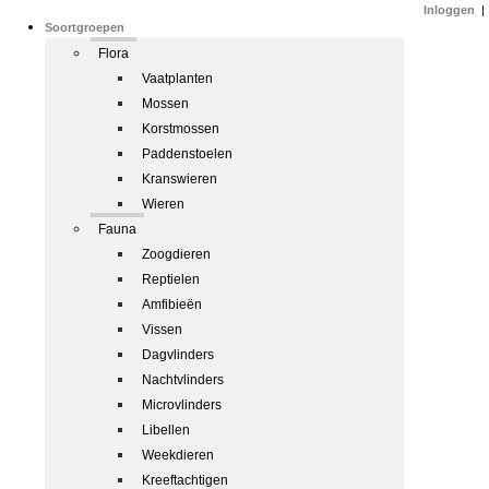
Inloggen
|
Soortgroepen
Flora
Vaatplanten
Mossen
Korstmossen
Paddenstoelen
Kranswieren
Wieren
Fauna
Zoogdieren
Reptielen
Amfibieën
Vissen
Dagvlinders
Nachtvlinders
Microvlinders
Libellen
Weekdieren
Kreeftachtigen