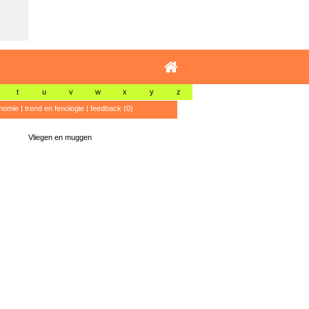
t
u
v
w
x
y
z
nomie
|
trend en fenologie
|
feedback (0)
Vliegen en muggen