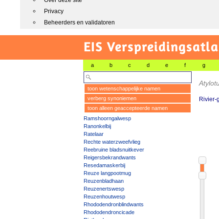
Over deze site
Privacy
Beheerders en validatoren
EIS Verspreidingsatla
a
b
c
d
e
f
g
Atylot
toon wetenschappelijke namen
verberg synoniemen
Rivier-
toon alleen geaccepteerde namen
Ramshoorngalwesp
Ranonkelbij
Ratelaar
Rechte waterzweefvlieg
Reebruine bladsnuitkever
Reigersbekrandwants
Resedamaskerbij
Reuze langpootmug
Reuzenbladhaan
Reuzenertswesp
Reuzenhoutwesp
Rhododendronblindwants
Rhododendroncicade