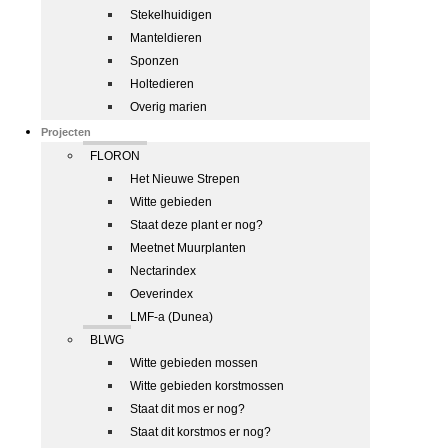
Stekelhuidigen
Manteldieren
Sponzen
Holtedieren
Overig marien
Projecten
FLORON
Het Nieuwe Strepen
Witte gebieden
Staat deze plant er nog?
Meetnet Muurplanten
Nectarindex
Oeverindex
LMF-a (Dunea)
BLWG
Witte gebieden mossen
Witte gebieden korstmossen
Staat dit mos er nog?
Staat dit korstmos er nog?