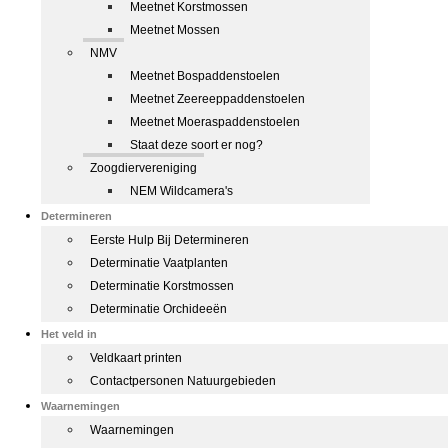
Meetnet Korstmossen
Meetnet Mossen
NMV
Meetnet Bospaddenstoelen
Meetnet Zeereeppaddenstoelen
Meetnet Moeraspaddenstoelen
Staat deze soort er nog?
Zoogdiervereniging
NEM Wildcamera's
Determineren
Eerste Hulp Bij Determineren
Determinatie Vaatplanten
Determinatie Korstmossen
Determinatie Orchideeën
Het veld in
Veldkaart printen
Contactpersonen Natuurgebieden
Waarnemingen
Waarnemingen