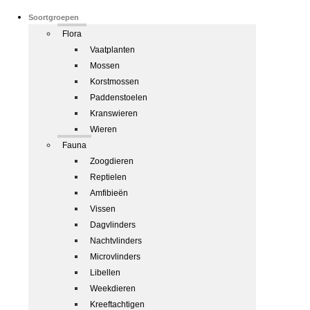
Soortgroepen
Flora
Vaatplanten
Mossen
Korstmossen
Paddenstoelen
Kranswieren
Wieren
Fauna
Zoogdieren
Reptielen
Amfibieën
Vissen
Dagvlinders
Nachtvlinders
Microvlinders
Libellen
Weekdieren
Kreeftachtigen