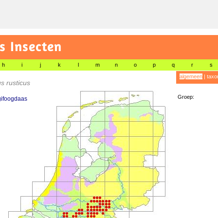
s Insecten
h
i
j
k
l
m
n
o
p
q
r
s
algemeen
|
taxo
us rusticus
Groep:
gifoogdaas