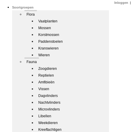
Inloggen
|
Soortgroepen
Flora
Vaatplanten
Mossen
Korstmossen
Paddenstoelen
Kranswieren
Wieren
Fauna
Zoogdieren
Reptielen
Amfibieën
Vissen
Dagvlinders
Nachtvlinders
Microvlinders
Libellen
Weekdieren
Kreeftachtigen