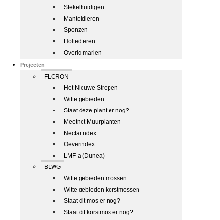
Stekelhuidigen
Manteldieren
Sponzen
Holtedieren
Overig marien
Projecten
FLORON
Het Nieuwe Strepen
Witte gebieden
Staat deze plant er nog?
Meetnet Muurplanten
Nectarindex
Oeverindex
LMF-a (Dunea)
BLWG
Witte gebieden mossen
Witte gebieden korstmossen
Staat dit mos er nog?
Staat dit korstmos er nog?