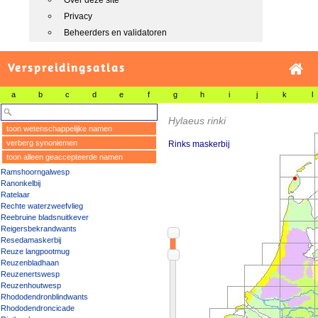
Over deze site
Privacy
Beheerders en validatoren
Verspreidingsatlas
a
b
c
d
e
f
g
h
i
j
k
l
Hylaeus rinki
toon wetenschappelijke namen
verberg synoniemen
Rinks maskerbij
toon alleen geaccepteerde namen
Ramshoorngalwesp
Ranonkelbij
Ratelaar
Rechte waterzweefvlieg
Reebruine bladsnuitkever
Reigersbekrandwants
Resedamaskerbij
Reuze langpootmug
Reuzenbladhaan
Reuzenertswesp
Reuzenhoutwesp
Rhododendronblindwants
Rhododendroncicade