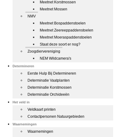
Meetnet Korstmossen
Meetnet Mossen
NMV
Meetnet Bospaddenstoelen
Meetnet Zeereeppaddenstoelen
Meetnet Moeraspaddenstoelen
Staat deze soort er nog?
Zoogdiervereniging
NEM Wildcamera's
Determineren
Eerste Hulp Bij Determineren
Determinatie Vaatplanten
Determinatie Korstmossen
Determinatie Orchideeën
Het veld in
Veldkaart printen
Contactpersonen Natuurgebieden
Waarnemingen
Waarnemingen