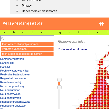
Over deze site
Privacy
Beheerders en validatoren
Verspreidingsatlas
a
b
c
d
e
f
g
h
i
j
k
l
Rhagonycha fulva
toon wetenschappelijke namen
verberg synoniemen
Rode weekschildkever
toon alleen geaccepteerde namen
Ramshoorngalwesp
Ranonkelbij
Ratelaar
Rechte waterzweefvlieg
Reebruine bladsnuitkever
Reigersbekrandwants
Resedamaskerbij
Reuze langpootmug
Reuzenbladhaan
Reuzenertswesp
Reuzenhoutwesp
Rhododendronblindwants
Rhododendroncicade