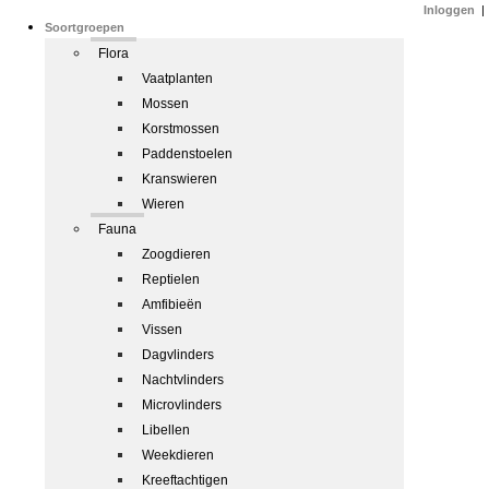
Inloggen
|
Soortgroepen
Flora
Vaatplanten
Mossen
Korstmossen
Paddenstoelen
Kranswieren
Wieren
Fauna
Zoogdieren
Reptielen
Amfibieën
Vissen
Dagvlinders
Nachtvlinders
Microvlinders
Libellen
Weekdieren
Kreeftachtigen