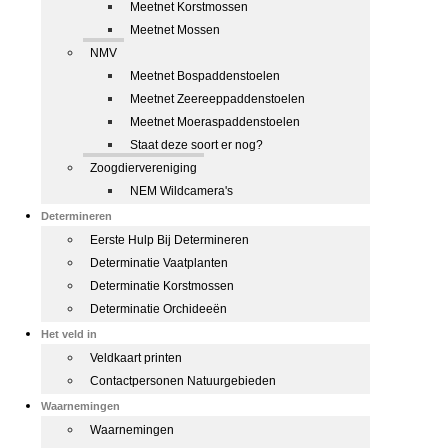
Meetnet Korstmossen
Meetnet Mossen
NMV
Meetnet Bospaddenstoelen
Meetnet Zeereeppaddenstoelen
Meetnet Moeraspaddenstoelen
Staat deze soort er nog?
Zoogdiervereniging
NEM Wildcamera's
Determineren
Eerste Hulp Bij Determineren
Determinatie Vaatplanten
Determinatie Korstmossen
Determinatie Orchideeën
Het veld in
Veldkaart printen
Contactpersonen Natuurgebieden
Waarnemingen
Waarnemingen