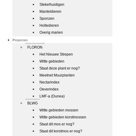
Stekelhuidigen
Manteldieren
Sponzen
Holtedieren
Overig marien
Projecten
FLORON
Het Nieuwe Strepen
Witte gebieden
Staat deze plant er nog?
Meetnet Muurplanten
Nectarindex
Oeverindex
LMF-a (Dunea)
BLWG
Witte gebieden mossen
Witte gebieden korstmossen
Staat dit mos er nog?
Staat dit korstmos er nog?