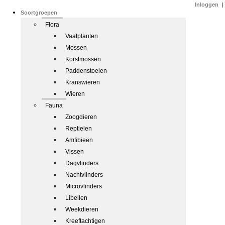
Inloggen
|
Soortgroepen
Flora
Vaatplanten
Mossen
Korstmossen
Paddenstoelen
Kranswieren
Wieren
Fauna
Zoogdieren
Reptielen
Amfibieën
Vissen
Dagvlinders
Nachtvlinders
Microvlinders
Libellen
Weekdieren
Kreeftachtigen