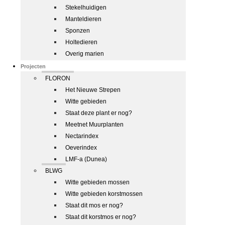
Stekelhuidigen
Manteldieren
Sponzen
Holtedieren
Overig marien
Projecten
FLORON
Het Nieuwe Strepen
Witte gebieden
Staat deze plant er nog?
Meetnet Muurplanten
Nectarindex
Oeverindex
LMF-a (Dunea)
BLWG
Witte gebieden mossen
Witte gebieden korstmossen
Staat dit mos er nog?
Staat dit korstmos er nog?