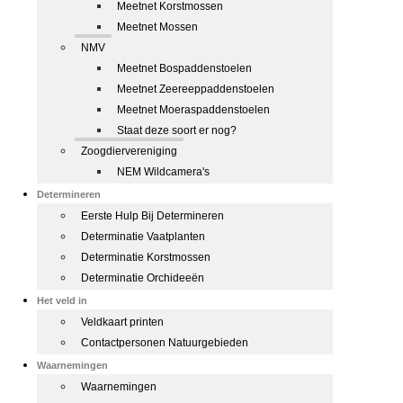
Meetnet Korstmossen
Meetnet Mossen
NMV
Meetnet Bospaddenstoelen
Meetnet Zeereeppaddenstoelen
Meetnet Moeraspaddenstoelen
Staat deze soort er nog?
Zoogdiervereniging
NEM Wildcamera's
Determineren
Eerste Hulp Bij Determineren
Determinatie Vaatplanten
Determinatie Korstmossen
Determinatie Orchideeën
Het veld in
Veldkaart printen
Contactpersonen Natuurgebieden
Waarnemingen
Waarnemingen