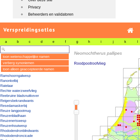
Over deze site
Privacy
Beheerders en validatoren
Verspreidingsatlas
a
b
c
d
e
f
g
h
i
j
k
l
Neomochtherus pallipes
toon wetenschappelijke namen
verberg synoniemen
Roodpootroofvlieg
toon alleen geaccepteerde namen
Ramshoorngalwesp
Ranonkelbij
Ratelaar
Rechte waterzweefvlieg
Reebruine bladsnuitkever
Reigersbekrandwants
Resedamaskerbij
Reuze langpootmug
Reuzenbladhaan
Reuzenertswesp
Reuzenhoutwesp
Rhododendronblindwants
Rhododendroncicade