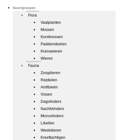
Soortgroepen
Flora
Vaatplanten
Mossen
Korstmossen
Paddenstoelen
Kranswieren
Wieren
Fauna
Zoogdieren
Reptielen
Amfibieën
Vissen
Dagvlinders
Nachtvlinders
Microvlinders
Libellen
Weekdieren
Kreeftachtigen