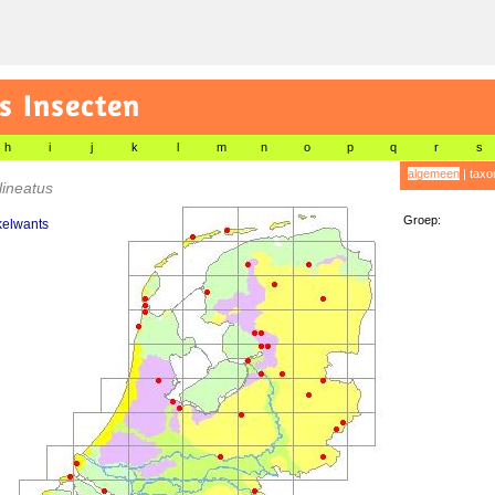
s Insecten
h
i
j
k
l
m
n
o
p
q
r
s
algemeen
|
taxo
lineatus
Groep:
kelwants