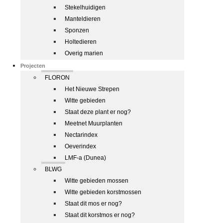
Stekelhuidigen
Manteldieren
Sponzen
Holtedieren
Overig marien
Projecten
FLORON
Het Nieuwe Strepen
Witte gebieden
Staat deze plant er nog?
Meetnet Muurplanten
Nectarindex
Oeverindex
LMF-a (Dunea)
BLWG
Witte gebieden mossen
Witte gebieden korstmossen
Staat dit mos er nog?
Staat dit korstmos er nog?