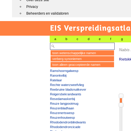
Over deze site
Privacy
Beheerders en validatoren
EIS Verspreidingsatla
a
b
c
d
e
f
g
Nabis 
toon wetenschappelijke namen
verberg synoniemen
Rietsik
toon alleen geaccepteerde namen
Ramshoorngalwesp
Ranonkelbij
Ratelaar
Rechte waterzweefvlieg
Reebruine bladsnuitkever
Reigersbekrandwants
Resedamaskerbij
Reuze langpootmug
Reuzenbladhaan
Reuzenertswesp
Reuzenhoutwesp
Rhododendronblindwants
Rhododendroncicade