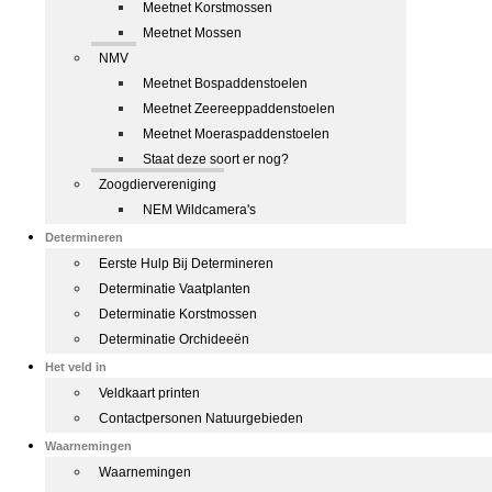
Meetnet Korstmossen
Meetnet Mossen
NMV
Meetnet Bospaddenstoelen
Meetnet Zeereeppaddenstoelen
Meetnet Moeraspaddenstoelen
Staat deze soort er nog?
Zoogdiervereniging
NEM Wildcamera's
Determineren
Eerste Hulp Bij Determineren
Determinatie Vaatplanten
Determinatie Korstmossen
Determinatie Orchideeën
Het veld in
Veldkaart printen
Contactpersonen Natuurgebieden
Waarnemingen
Waarnemingen