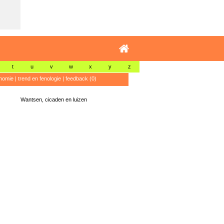
t
u
v
w
x
y
z
nomie
|
trend en fenologie
|
feedback (0)
Wantsen, cicaden en luizen