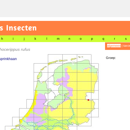
s Insecten
h
i
j
k
l
m
n
o
p
q
r
s
algemeen
|
taxo
ocerippus rufus
Groep:
sprinkhaan