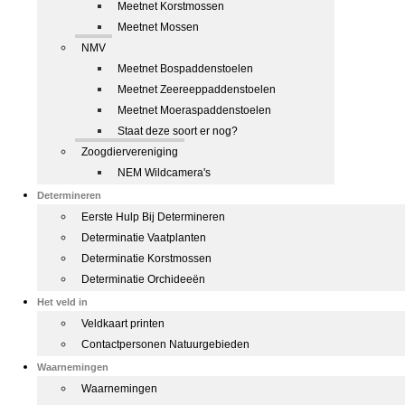
Meetnet Korstmossen
Meetnet Mossen
NMV
Meetnet Bospaddenstoelen
Meetnet Zeereeppaddenstoelen
Meetnet Moeraspaddenstoelen
Staat deze soort er nog?
Zoogdiervereniging
NEM Wildcamera's
Determineren
Eerste Hulp Bij Determineren
Determinatie Vaatplanten
Determinatie Korstmossen
Determinatie Orchideeën
Het veld in
Veldkaart printen
Contactpersonen Natuurgebieden
Waarnemingen
Waarnemingen