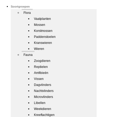
Soortgroepen
Flora
Vaatplanten
Mossen
Korstmossen
Paddenstoelen
Kranswieren
Wieren
Fauna
Zoogdieren
Reptielen
Amfibieën
Vissen
Dagvlinders
Nachtvlinders
Microvlinders
Libellen
Weekdieren
Kreeftachtigen