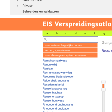
Over deze site
Privacy
Beheerders en validatoren
EIS Verspreidingsatla
a
b
c
d
e
f
g
Gomph
toon wetenschappelijke namen
verberg synoniemen
Rosse 
toon alleen geaccepteerde namen
Ramshoorngalwesp
Ranonkelbij
Ratelaar
Rechte waterzweefvlieg
Reebruine bladsnuitkever
Reigersbekrandwants
Resedamaskerbij
Reuze langpootmug
Reuzenbladhaan
Reuzenertswesp
Reuzenhoutwesp
Rhododendronblindwants
Rhododendroncicade