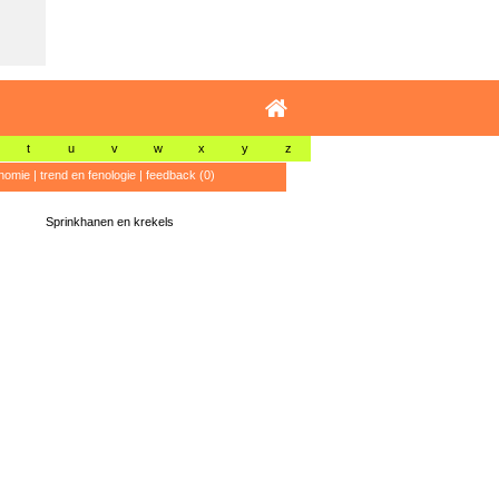
t
u
v
w
x
y
z
nomie
|
trend en fenologie
|
feedback (0)
Sprinkhanen en krekels