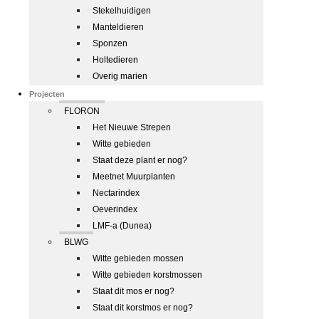
Stekelhuidigen
Manteldieren
Sponzen
Holtedieren
Overig marien
Projecten
FLORON
Het Nieuwe Strepen
Witte gebieden
Staat deze plant er nog?
Meetnet Muurplanten
Nectarindex
Oeverindex
LMF-a (Dunea)
BLWG
Witte gebieden mossen
Witte gebieden korstmossen
Staat dit mos er nog?
Staat dit korstmos er nog?