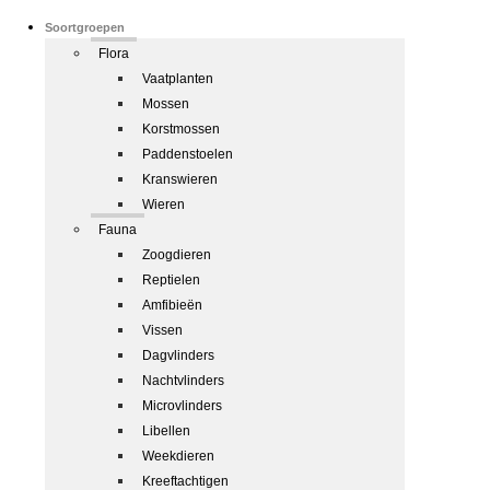
Soortgroepen
Flora
Vaatplanten
Mossen
Korstmossen
Paddenstoelen
Kranswieren
Wieren
Fauna
Zoogdieren
Reptielen
Amfibieën
Vissen
Dagvlinders
Nachtvlinders
Microvlinders
Libellen
Weekdieren
Kreeftachtigen