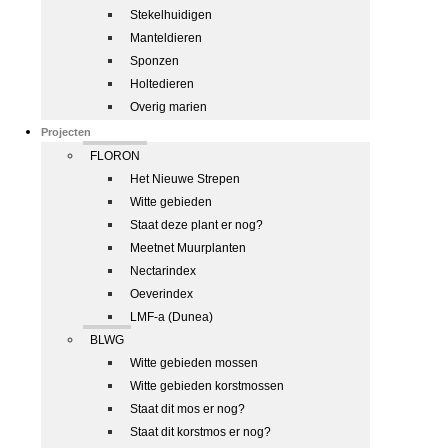
Stekelhuidigen
Manteldieren
Sponzen
Holtedieren
Overig marien
Projecten
FLORON
Het Nieuwe Strepen
Witte gebieden
Staat deze plant er nog?
Meetnet Muurplanten
Nectarindex
Oeverindex
LMF-a (Dunea)
BLWG
Witte gebieden mossen
Witte gebieden korstmossen
Staat dit mos er nog?
Staat dit korstmos er nog?