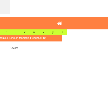
t
u
v
w
x
y
z
nomie
|
trend en fenologie
|
feedback (0)
Kevers