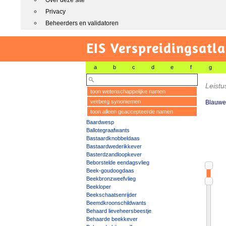
Over deze site
Privacy
Beheerders en validatoren
EIS Verspreidingsatla
a
b
c
d
e
f
g
Leistu
toon wetenschappelijke namen
verberg synoniemen
Blauwe
toon alleen geaccepteerde namen
Baardwesp
Ballotegraafwants
Bastaardknobbeldaas
Bastaardwederikkever
Basterdzandloopkever
Beborstelde eendagsvlieg
Beek-goudoogdaas
Beekbronzweefvlieg
Beekloper
Beekschaatsenrijder
Beemdkroonschildwants
Behaard lieveheersbeestje
Behaarde beekkever