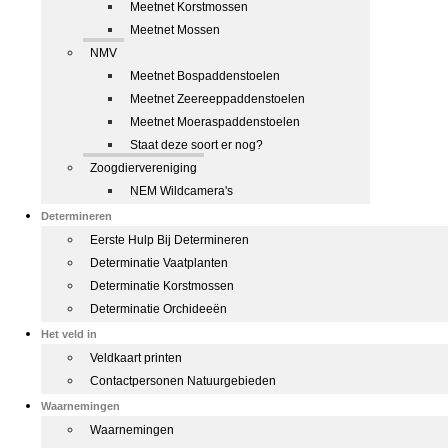
Meetnet Korstmossen
Meetnet Mossen
NMV
Meetnet Bospaddenstoelen
Meetnet Zeereeppaddenstoelen
Meetnet Moeraspaddenstoelen
Staat deze soort er nog?
Zoogdiervereniging
NEM Wildcamera's
Determineren
Eerste Hulp Bij Determineren
Determinatie Vaatplanten
Determinatie Korstmossen
Determinatie Orchideeën
Het veld in
Veldkaart printen
Contactpersonen Natuurgebieden
Waarnemingen
Waarnemingen