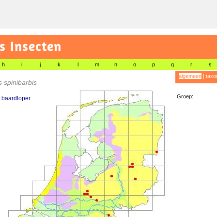
s Insecten
h
i
j
k
l
m
n
o
p
q
r
s
algemeen
|
taxo
s spinibarbis
Groep:
 baardloper