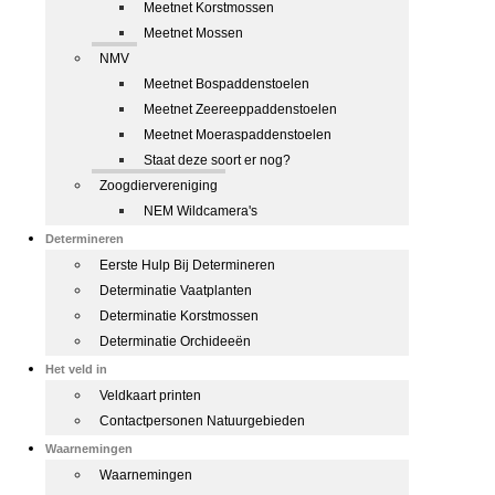
Meetnet Korstmossen
Meetnet Mossen
NMV
Meetnet Bospaddenstoelen
Meetnet Zeereeppaddenstoelen
Meetnet Moeraspaddenstoelen
Staat deze soort er nog?
Zoogdiervereniging
NEM Wildcamera's
Determineren
Eerste Hulp Bij Determineren
Determinatie Vaatplanten
Determinatie Korstmossen
Determinatie Orchideeën
Het veld in
Veldkaart printen
Contactpersonen Natuurgebieden
Waarnemingen
Waarnemingen