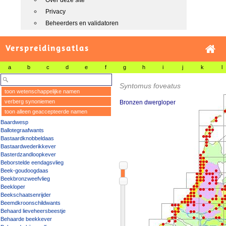
Over deze site
Privacy
Beheerders en validatoren
Verspreidingsatlas
a
b
c
d
e
f
g
h
i
j
k
l
Syntomus foveatus
toon wetenschappelijke namen
verberg synoniemen
Bronzen dwergloper
toon alleen geaccepteerde namen
Baardwesp
Ballotegraafwants
Bastaardknobbeldaas
Bastaardwederikkever
Basterdzandloopkever
Beborstelde eendagsvlieg
Beek-goudoogdaas
Beekbronzweefvlieg
Beekloper
Beekschaatsenrijder
Beemdkroonschildwants
Behaard lieveheersbeestje
Behaarde beekkever