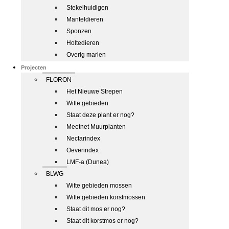
Stekelhuidigen
Manteldieren
Sponzen
Holtedieren
Overig marien
Projecten
FLORON
Het Nieuwe Strepen
Witte gebieden
Staat deze plant er nog?
Meetnet Muurplanten
Nectarindex
Oeverindex
LMF-a (Dunea)
BLWG
Witte gebieden mossen
Witte gebieden korstmossen
Staat dit mos er nog?
Staat dit korstmos er nog?