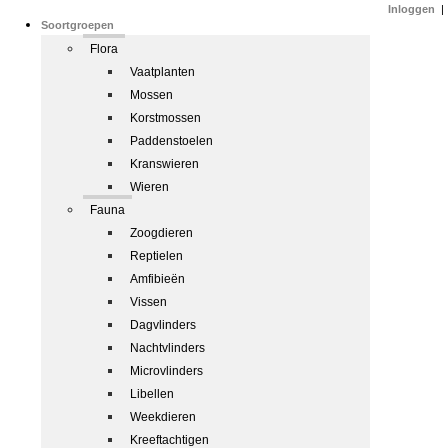
Inloggen
|
Soortgroepen
Flora
Vaatplanten
Mossen
Korstmossen
Paddenstoelen
Kranswieren
Wieren
Fauna
Zoogdieren
Reptielen
Amfibieën
Vissen
Dagvlinders
Nachtvlinders
Microvlinders
Libellen
Weekdieren
Kreeftachtigen