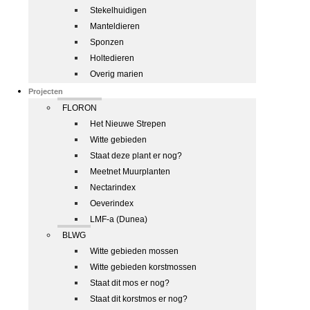
Stekelhuidigen
Manteldieren
Sponzen
Holtedieren
Overig marien
Projecten
FLORON
Het Nieuwe Strepen
Witte gebieden
Staat deze plant er nog?
Meetnet Muurplanten
Nectarindex
Oeverindex
LMF-a (Dunea)
BLWG
Witte gebieden mossen
Witte gebieden korstmossen
Staat dit mos er nog?
Staat dit korstmos er nog?