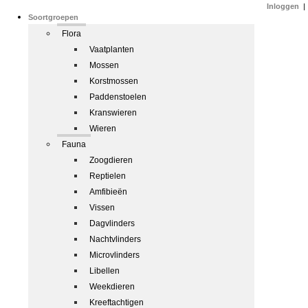
Inloggen
|
Soortgroepen
Flora
Vaatplanten
Mossen
Korstmossen
Paddenstoelen
Kranswieren
Wieren
Fauna
Zoogdieren
Reptielen
Amfibieën
Vissen
Dagvlinders
Nachtvlinders
Microvlinders
Libellen
Weekdieren
Kreeftachtigen