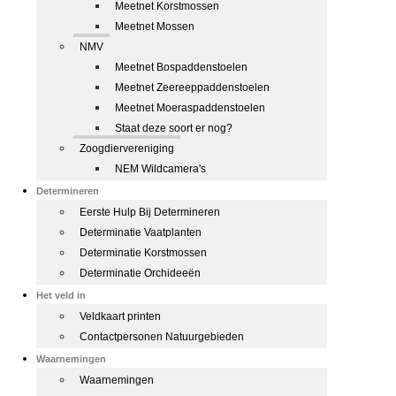
Meetnet Korstmossen
Meetnet Mossen
NMV
Meetnet Bospaddenstoelen
Meetnet Zeereeppaddenstoelen
Meetnet Moeraspaddenstoelen
Staat deze soort er nog?
Zoogdiervereniging
NEM Wildcamera's
Determineren
Eerste Hulp Bij Determineren
Determinatie Vaatplanten
Determinatie Korstmossen
Determinatie Orchideeën
Het veld in
Veldkaart printen
Contactpersonen Natuurgebieden
Waarnemingen
Waarnemingen