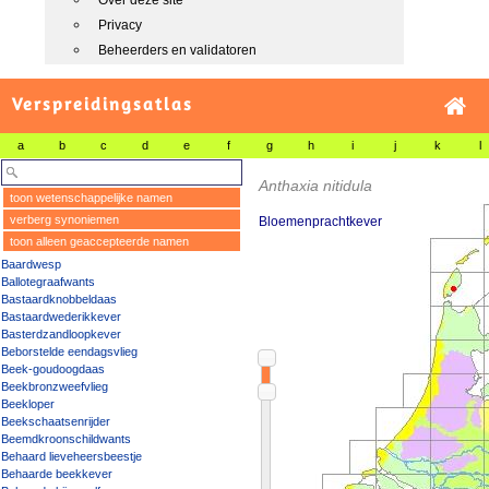
Over deze site
Privacy
Beheerders en validatoren
Verspreidingsatlas
a
b
c
d
e
f
g
h
i
j
k
l
Anthaxia nitidula
toon wetenschappelijke namen
verberg synoniemen
Bloemenprachtkever
toon alleen geaccepteerde namen
Baardwesp
Ballotegraafwants
Bastaardknobbeldaas
Bastaardwederikkever
Basterdzandloopkever
Beborstelde eendagsvlieg
Beek-goudoogdaas
Beekbronzweefvlieg
Beekloper
Beekschaatsenrijder
Beemdkroonschildwants
Behaard lieveheersbeestje
Behaarde beekkever