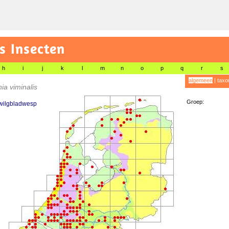
s Insecten
h
i
j
k
l
m
n
o
p
q
r
s
algemeen
|
taxo
ia viminalis
Groep:
 wilgbladwesp