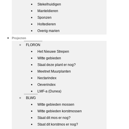
Stekelhuidigen
Manteldieren
Sponzen
Holtedieren
Overig marien
Projecten
FLORON
Het Nieuwe Strepen
Witte gebieden
Staat deze plant er nog?
Meetnet Muurplanten
Nectarindex
Oeverindex
LMF-a (Dunea)
BLWG
Witte gebieden mossen
Witte gebieden korstmossen
Staat dit mos er nog?
Staat dit korstmos er nog?