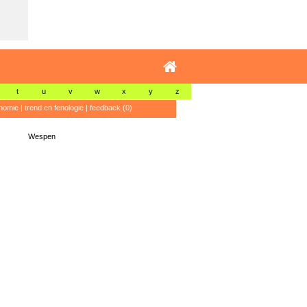
t
u
v
w
x
y
z
nomie
|
trend en fenologie
|
feedback (0)
Wespen