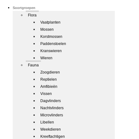
Soortgroepen
Flora
Vaatplanten
Mossen
Korstmossen
Paddenstoelen
Kranswieren
Wieren
Fauna
Zoogdieren
Reptielen
Amfibieën
Vissen
Dagvlinders
Nachtvlinders
Microvlinders
Libellen
Weekdieren
Kreeftachtigen