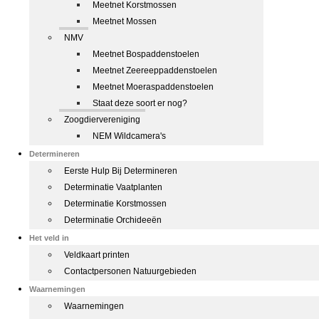
Meetnet Korstmossen
Meetnet Mossen
NMV
Meetnet Bospaddenstoelen
Meetnet Zeereeppaddenstoelen
Meetnet Moeraspaddenstoelen
Staat deze soort er nog?
Zoogdiervereniging
NEM Wildcamera's
Determineren
Eerste Hulp Bij Determineren
Determinatie Vaatplanten
Determinatie Korstmossen
Determinatie Orchideeën
Het veld in
Veldkaart printen
Contactpersonen Natuurgebieden
Waarnemingen
Waarnemingen