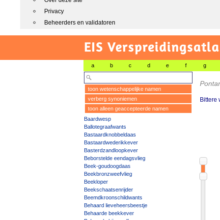
Over deze site
Privacy
Beheerders en validatoren
EIS Verspreidingsatla
a
b
c
d
e
f
g
Pontan
toon wetenschappelijke namen
verberg synoniemen
Bittere
toon alleen geaccepteerde namen
Baardwesp
Ballotegraafwants
Bastaardknobbeldaas
Bastaardwederikkever
Basterdzandloopkever
Beborstelde eendagsvlieg
Beek-goudoogdaas
Beekbronzweefvlieg
Beekloper
Beekschaatsenrijder
Beemdkroonschildwants
Behaard lieveheersbeestje
Behaarde beekkever