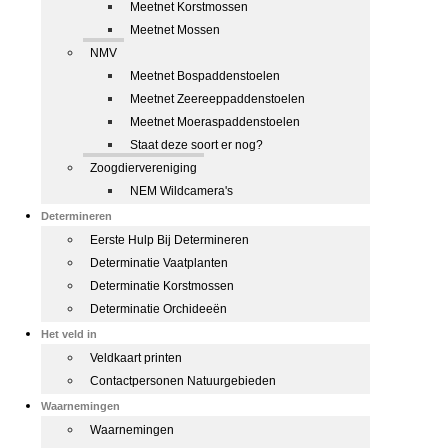
Meetnet Korstmossen
Meetnet Mossen
NMV
Meetnet Bospaddenstoelen
Meetnet Zeereeppaddenstoelen
Meetnet Moeraspaddenstoelen
Staat deze soort er nog?
Zoogdiervereniging
NEM Wildcamera's
Determineren
Eerste Hulp Bij Determineren
Determinatie Vaatplanten
Determinatie Korstmossen
Determinatie Orchideeën
Het veld in
Veldkaart printen
Contactpersonen Natuurgebieden
Waarnemingen
Waarnemingen