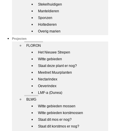
Stekelhuidigen
Manteldieren
Sponzen
Holtedieren
Overig marien
Projecten
FLORON
Het Nieuwe Strepen
Witte gebieden
Staat deze plant er nog?
Meetnet Muurplanten
Nectarindex
Oeverindex
LMF-a (Dunea)
BLWG
Witte gebieden mossen
Witte gebieden korstmossen
Staat dit mos er nog?
Staat dit korstmos er nog?