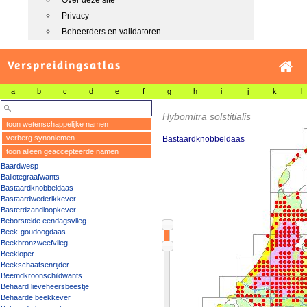
Over deze site
Privacy
Beheerders en validatoren
Verspreidingsatlas
a
b
c
d
e
f
g
h
i
j
k
l
Hybomitra solstitialis
toon wetenschappelijke namen
verberg synoniemen
Bastaardknobbeldaas
toon alleen geaccepteerde namen
Baardwesp
Ballotegraafwants
Bastaardknobbeldaas
Bastaardwederikkever
Basterdzandloopkever
Beborstelde eendagsvlieg
Beek-goudoogdaas
Beekbronzweefvlieg
Beekloper
Beekschaatsenrijder
Beemdkroonschildwants
Behaard lieveheersbeestje
Behaarde beekkever