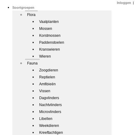
Inloggen
|
Soortgroepen
Flora
Vaatplanten
Mossen
Korstmossen
Paddenstoelen
Kranswieren
Wieren
Fauna
Zoogdieren
Reptielen
Amfibieën
Vissen
Dagvlinders
Nachtvlinders
Microvlinders
Libellen
Weekdieren
Kreeftachtigen