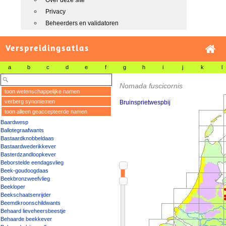
Over deze site
Privacy
Beheerders en validatoren
Verspreidingsatlas
a
b
c
d
e
f
g
h
i
j
k
l
Nomada fuscicornis
toon wetenschappelijke namen
verberg synoniemen
Bruinsprietwespbij
toon alleen geaccepteerde namen
Baardwesp
Ballotegraafwants
Bastaardknobbeldaas
Bastaardwederikkever
Basterdzandloopkever
Beborstelde eendagsvlieg
Beek-goudoogdaas
Beekbronzweefvlieg
Beekloper
Beekschaatsenrijder
Beemdkroonschildwants
Behaard lieveheersbeestje
Behaarde beekkever