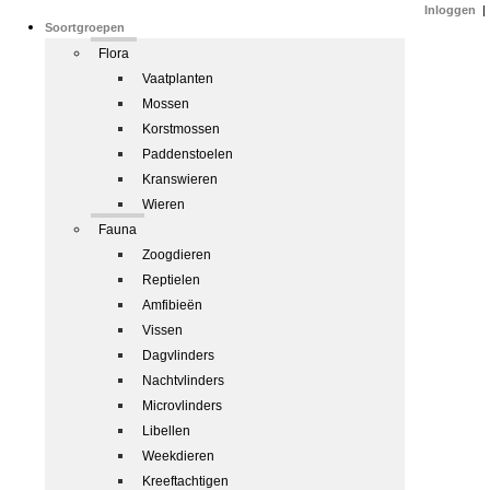
Inloggen
|
Soortgroepen
Flora
Vaatplanten
Mossen
Korstmossen
Paddenstoelen
Kranswieren
Wieren
Fauna
Zoogdieren
Reptielen
Amfibieën
Vissen
Dagvlinders
Nachtvlinders
Microvlinders
Libellen
Weekdieren
Kreeftachtigen