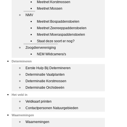
Meetnet Korstmossen
Meetnet Mossen
NMV
Meetnet Bospaddenstoelen
Meetnet Zeereeppaddenstoelen
Meetnet Moeraspaddenstoelen
Staat deze soort er nog?
Zoogdiervereniging
NEM Wildcamera's
Determineren
Eerste Hulp Bij Determineren
Determinatie Vaatplanten
Determinatie Korstmossen
Determinatie Orchideeën
Het veld in
Veldkaart printen
Contactpersonen Natuurgebieden
Waarnemingen
Waarnemingen