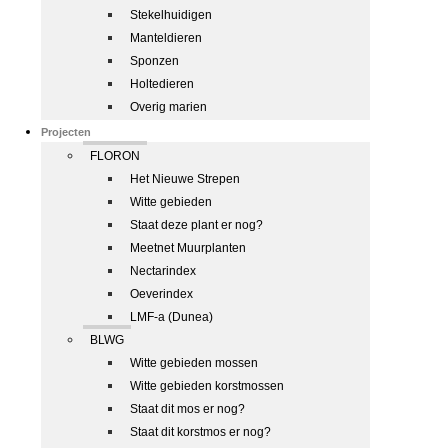
Stekelhuidigen
Manteldieren
Sponzen
Holtedieren
Overig marien
Projecten
FLORON
Het Nieuwe Strepen
Witte gebieden
Staat deze plant er nog?
Meetnet Muurplanten
Nectarindex
Oeverindex
LMF-a (Dunea)
BLWG
Witte gebieden mossen
Witte gebieden korstmossen
Staat dit mos er nog?
Staat dit korstmos er nog?