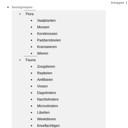
Inloggen
|
Soortgroepen
Flora
Vaatplanten
Mossen
Korstmossen
Paddenstoelen
Kranswieren
Wieren
Fauna
Zoogdieren
Reptielen
Amfibieën
Vissen
Dagvlinders
Nachtvlinders
Microvlinders
Libellen
Weekdieren
Kreeftachtigen