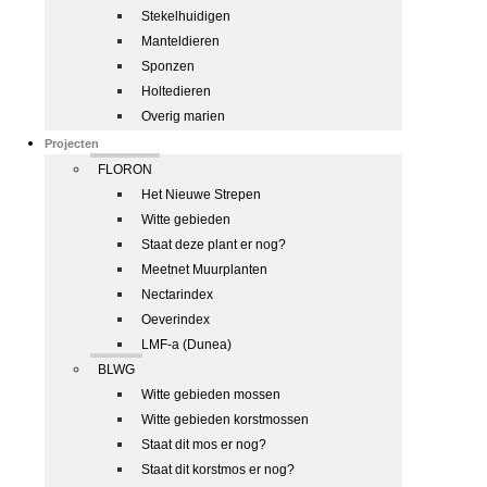
Stekelhuidigen
Manteldieren
Sponzen
Holtedieren
Overig marien
Projecten
FLORON
Het Nieuwe Strepen
Witte gebieden
Staat deze plant er nog?
Meetnet Muurplanten
Nectarindex
Oeverindex
LMF-a (Dunea)
BLWG
Witte gebieden mossen
Witte gebieden korstmossen
Staat dit mos er nog?
Staat dit korstmos er nog?