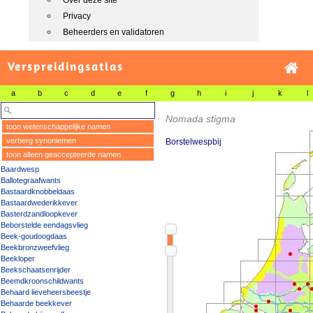
Over deze site
Privacy
Beheerders en validatoren
Verspreidingsatlas
a
b
c
d
e
f
g
h
i
j
k
l
Nomada stigma
toon wetenschappelijke namen
verberg synoniemen
Borstelwespbij
toon alleen geaccepteerde namen
Baardwesp
Ballotegraafwants
Bastaardknobbeldaas
Bastaardwederikkever
Basterdzandloopkever
Beborstelde eendagsvlieg
Beek-goudoogdaas
Beekbronzweefvlieg
Beekloper
Beekschaatsenrijder
Beemdkroonschildwants
Behaard lieveheersbeestje
Behaarde beekkever