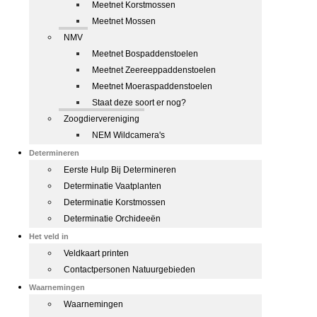
Meetnet Korstmossen
Meetnet Mossen
NMV
Meetnet Bospaddenstoelen
Meetnet Zeereeppaddenstoelen
Meetnet Moeraspaddenstoelen
Staat deze soort er nog?
Zoogdiervereniging
NEM Wildcamera's
Determineren
Eerste Hulp Bij Determineren
Determinatie Vaatplanten
Determinatie Korstmossen
Determinatie Orchideeën
Het veld in
Veldkaart printen
Contactpersonen Natuurgebieden
Waarnemingen
Waarnemingen