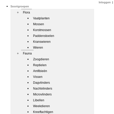
Inloggen
|
Soortgroepen
Flora
Vaatplanten
Mossen
Korstmossen
Paddenstoelen
Kranswieren
Wieren
Fauna
Zoogdieren
Reptielen
Amfibieën
Vissen
Dagvlinders
Nachtvlinders
Microvlinders
Libellen
Weekdieren
Kreeftachtigen