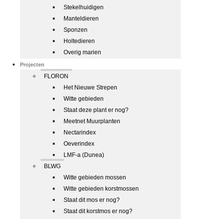
Stekelhuidigen
Manteldieren
Sponzen
Holtedieren
Overig marien
Projecten
FLORON
Het Nieuwe Strepen
Witte gebieden
Staat deze plant er nog?
Meetnet Muurplanten
Nectarindex
Oeverindex
LMF-a (Dunea)
BLWG
Witte gebieden mossen
Witte gebieden korstmossen
Staat dit mos er nog?
Staat dit korstmos er nog?