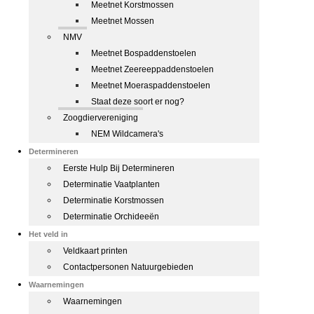
Meetnet Korstmossen
Meetnet Mossen
NMV
Meetnet Bospaddenstoelen
Meetnet Zeereeppaddenstoelen
Meetnet Moeraspaddenstoelen
Staat deze soort er nog?
Zoogdiervereniging
NEM Wildcamera's
Determineren
Eerste Hulp Bij Determineren
Determinatie Vaatplanten
Determinatie Korstmossen
Determinatie Orchideeën
Het veld in
Veldkaart printen
Contactpersonen Natuurgebieden
Waarnemingen
Waarnemingen