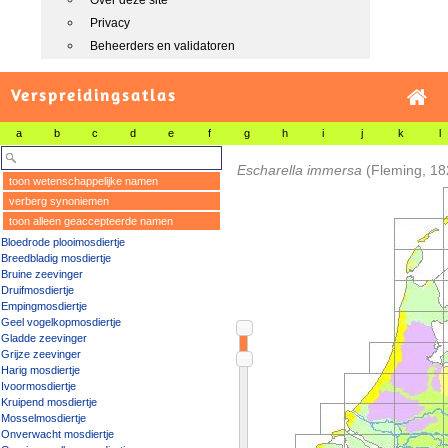
Over deze site
Privacy
Beheerders en validatoren
Verspreidingsatlas
a
b
c
d
e
f
g
h
i
j
k
l
Escharella immersa
(Fleming, 18
toon wetenschappelijke namen
verberg synoniemen
toon alleen geaccepteerde namen
Bloedrode plooimosdiertje
Breedbladig mosdiertje
Bruine zeevinger
Druifmosdiertje
Empingmosdiertje
Geel vogelkopmosdiertje
Gladde zeevinger
Grijze zeevinger
Harig mosdiertje
Ivoormosdiertje
Kruipend mosdiertje
Mosselmosdiertje
Onverwacht mosdiertje