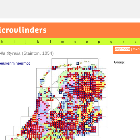
icrovlinders
h
i
j
k
l
m
n
o
p
q
r
s
algemeen
|
taxo
la tityrella
(Stainton, 1854)
Groep:
beukenmineermot