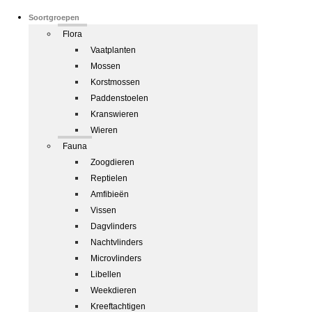
Soortgroepen
Flora
Vaatplanten
Mossen
Korstmossen
Paddenstoelen
Kranswieren
Wieren
Fauna
Zoogdieren
Reptielen
Amfibieën
Vissen
Dagvlinders
Nachtvlinders
Microvlinders
Libellen
Weekdieren
Kreeftachtigen