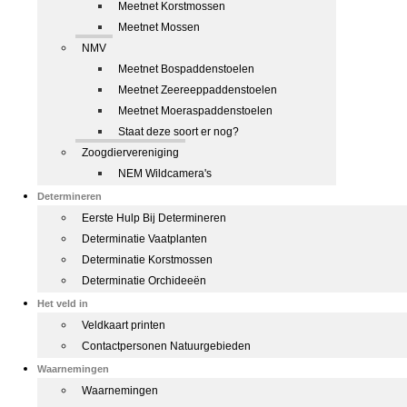
Meetnet Korstmossen
Meetnet Mossen
NMV
Meetnet Bospaddenstoelen
Meetnet Zeereeppaddenstoelen
Meetnet Moeraspaddenstoelen
Staat deze soort er nog?
Zoogdiervereniging
NEM Wildcamera's
Determineren
Eerste Hulp Bij Determineren
Determinatie Vaatplanten
Determinatie Korstmossen
Determinatie Orchideeën
Het veld in
Veldkaart printen
Contactpersonen Natuurgebieden
Waarnemingen
Waarnemingen