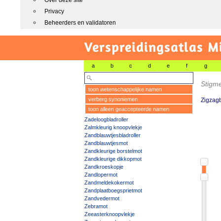
Over deze site
Privacy
Beheerders en validatoren
Verspreidingsatlas M
a
b
c
d
e
f
g
Stigmel
toon wetenschappelijke namen
verberg synoniemen
Zigzag
toon alleen geaccepteerde namen
Zadeloogbladroller
Zalmkleurig knoopvlekje
Zandblauwtjesbladroller
Zandblauwtjesmot
Zandkleurige borstelmot
Zandkleurige dikkopmot
Zandkroeskopje
Zandlopermot
Zandmeldekokermot
Zandplaatboegsprietmot
Zandvedermot
Zebramot
Zeeasterknoopvlekje