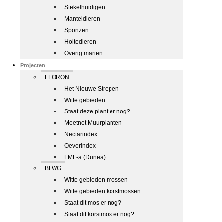
Stekelhuidigen
Manteldieren
Sponzen
Holtedieren
Overig marien
Projecten
FLORON
Het Nieuwe Strepen
Witte gebieden
Staat deze plant er nog?
Meetnet Muurplanten
Nectarindex
Oeverindex
LMF-a (Dunea)
BLWG
Witte gebieden mossen
Witte gebieden korstmossen
Staat dit mos er nog?
Staat dit korstmos er nog?