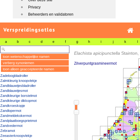
Over deze site
Privacy
Beheerders en validatoren
Verspreidingsatlas
a
b
c
d
e
f
g
h
i
j
k
l
Elachista apicipunctella
Stainton,
toon wetenschappelijke namen
verberg synoniemen
Zilverpuntgrasmineermot
toon alleen geaccepteerde namen
Zadeloogbladroller
Zalmkleurig knoopvlekje
Zandblauwtjesbladroller
Zandblauwtjesmot
Zandkleurige borstelmot
Zandkleurige dikkopmot
Zandkroeskopje
Zandlopermot
Zandmeldekokermot
Zandplaatboegsprietmot
Zandvedermot
Zebramot
Zeeasterknoopvlekje