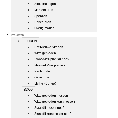
Stekelhuidigen
Manteldieren
Sponzen
Holtedieren
Overig marien
Projecten
FLORON
Het Nieuwe Strepen
Witte gebieden
Staat deze plant er nog?
Meetnet Muurplanten
Nectarindex
Oeverindex
LMF-a (Dunea)
BLWG
Witte gebieden mossen
Witte gebieden korstmossen
Staat dit mos er nog?
Staat dit korstmos er nog?