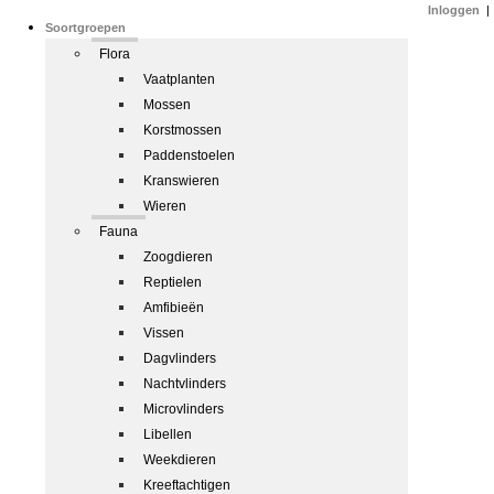
Inloggen
|
Soortgroepen
Flora
Vaatplanten
Mossen
Korstmossen
Paddenstoelen
Kranswieren
Wieren
Fauna
Zoogdieren
Reptielen
Amfibieën
Vissen
Dagvlinders
Nachtvlinders
Microvlinders
Libellen
Weekdieren
Kreeftachtigen