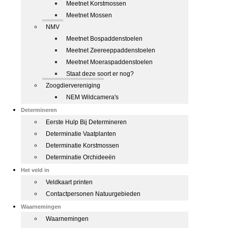
Meetnet Korstmossen
Meetnet Mossen
NMV
Meetnet Bospaddenstoelen
Meetnet Zeereeppaddenstoelen
Meetnet Moeraspaddenstoelen
Staat deze soort er nog?
Zoogdiervereniging
NEM Wildcamera's
Determineren
Eerste Hulp Bij Determineren
Determinatie Vaatplanten
Determinatie Korstmossen
Determinatie Orchideeën
Het veld in
Veldkaart printen
Contactpersonen Natuurgebieden
Waarnemingen
Waarnemingen