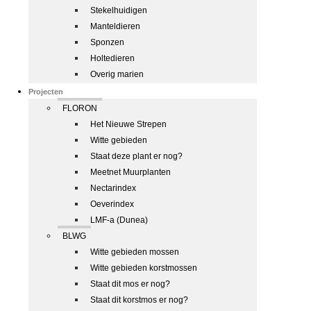
Stekelhuidigen
Manteldieren
Sponzen
Holtedieren
Overig marien
Projecten
FLORON
Het Nieuwe Strepen
Witte gebieden
Staat deze plant er nog?
Meetnet Muurplanten
Nectarindex
Oeverindex
LMF-a (Dunea)
BLWG
Witte gebieden mossen
Witte gebieden korstmossen
Staat dit mos er nog?
Staat dit korstmos er nog?