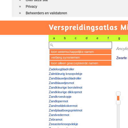
Over deze site
Privacy
Beheerders en validatoren
Verspreidingsatlas M
a
b
c
d
e
f
g
Ancyl
toon wetenschappelijke namen
verberg synoniemen
Zwarte 
toon alleen geaccepteerde namen
Zadeloogbladroller
Zalmkleurig knoopvlekje
Zandblauwtjesbladroller
Zandblauwtjesmot
Zandkleurige borstelmot
Zandkleurige dikkopmot
Zandkroeskopje
Zandlopermot
Zandmeldekokermot
Zandplaatboegsprietmot
Zandvedermot
Zebramot
Zeeasterknoopvlekje