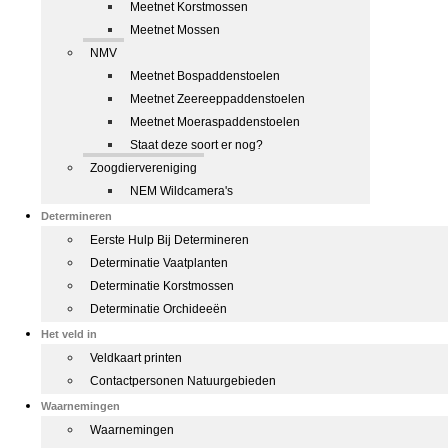
Meetnet Korstmossen
Meetnet Mossen
NMV
Meetnet Bospaddenstoelen
Meetnet Zeereeppaddenstoelen
Meetnet Moeraspaddenstoelen
Staat deze soort er nog?
Zoogdiervereniging
NEM Wildcamera's
Determineren
Eerste Hulp Bij Determineren
Determinatie Vaatplanten
Determinatie Korstmossen
Determinatie Orchideeën
Het veld in
Veldkaart printen
Contactpersonen Natuurgebieden
Waarnemingen
Waarnemingen