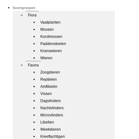
Soortgroepen
Flora
Vaatplanten
Mossen
Korstmossen
Paddenstoelen
Kranswieren
Wieren
Fauna
Zoogdieren
Reptielen
Amfibieën
Vissen
Dagvlinders
Nachtvlinders
Microvlinders
Libellen
Weekdieren
Kreeftachtigen