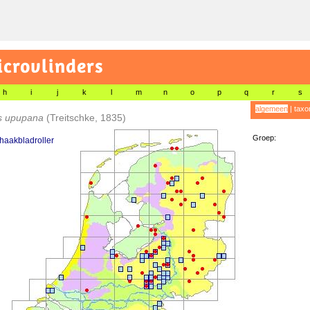
icrovlinders
h
i
j
k
l
m
n
o
p
q
r
s
algemeen
|
taxo
is upupana
(Treitschke, 1835)
Groep:
haakbladroller