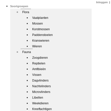
Inloggen
|
Soortgroepen
Flora
Vaatplanten
Mossen
Korstmossen
Paddenstoelen
Kranswieren
Wieren
Fauna
Zoogdieren
Reptielen
Amfibieën
Vissen
Dagvlinders
Nachtvlinders
Microvlinders
Libellen
Weekdieren
Kreeftachtigen