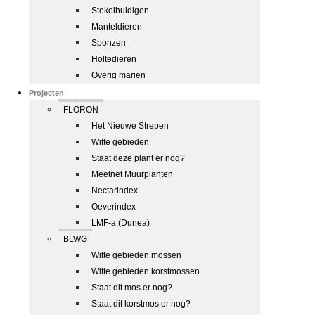
Stekelhuidigen
Manteldieren
Sponzen
Holtedieren
Overig marien
Projecten
FLORON
Het Nieuwe Strepen
Witte gebieden
Staat deze plant er nog?
Meetnet Muurplanten
Nectarindex
Oeverindex
LMF-a (Dunea)
BLWG
Witte gebieden mossen
Witte gebieden korstmossen
Staat dit mos er nog?
Staat dit korstmos er nog?