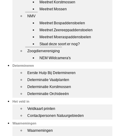
Meetnet Korstmossen
Meetnet Mossen
NMV
Meetnet Bospaddenstoelen
Meetnet Zeereeppaddenstoelen
Meetnet Moeraspaddenstoelen
Staat deze soort er nog?
Zoogdiervereniging
NEM Wildcamera's
Determineren
Eerste Hulp Bij Determineren
Determinatie Vaatplanten
Determinatie Korstmossen
Determinatie Orchideeën
Het veld in
Veldkaart printen
Contactpersonen Natuurgebieden
Waarnemingen
Waarnemingen