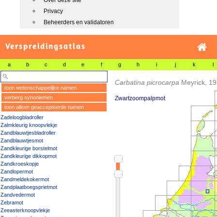
Over deze site
Privacy
Beheerders en validatoren
Verspreidingsatlas
a
b
c
d
e
f
g
h
i
j
k
l
Carbatina picrocarpa
Meyrick, 1
toon wetenschappelijke namen
verberg synoniemen
Zwartzoompalpmot
toon alleen geaccepteerde namen
Zadeloogbladroller
Zalmkleurig knoopvlekje
Zandblauwtjesbladroller
Zandblauwtjesmot
Zandkleurige borstelmot
Zandkleurige dikkopmot
Zandkroeskopje
Zandlopermot
Zandmeldekokermot
Zandplaatboegsprietmot
Zandvedermot
Zebramot
Zeeasterknoopvlekje