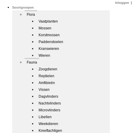
Inloggen
|
Soortgroepen
Flora
Vaatplanten
Mossen
Korstmossen
Paddenstoelen
Kranswieren
Wieren
Fauna
Zoogdieren
Reptielen
Amfibieën
Vissen
Dagvlinders
Nachtvlinders
Microvlinders
Libellen
Weekdieren
Kreeftachtigen