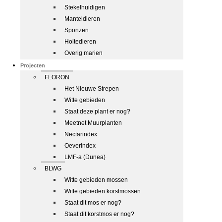
Stekelhuidigen
Manteldieren
Sponzen
Holtedieren
Overig marien
Projecten
FLORON
Het Nieuwe Strepen
Witte gebieden
Staat deze plant er nog?
Meetnet Muurplanten
Nectarindex
Oeverindex
LMF-a (Dunea)
BLWG
Witte gebieden mossen
Witte gebieden korstmossen
Staat dit mos er nog?
Staat dit korstmos er nog?