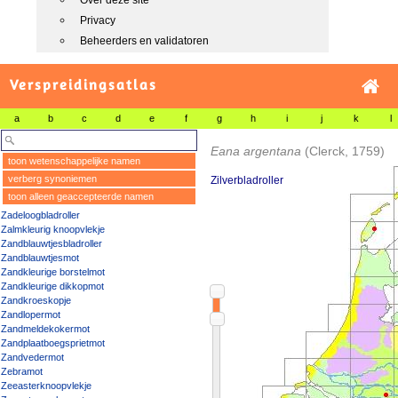
Over deze site
Privacy
Beheerders en validatoren
Verspreidingsatlas
a
b
c
d
e
f
g
h
i
j
k
l
Eana argentana
(Clerck, 1759)
toon wetenschappelijke namen
verberg synoniemen
Zilverbladroller
toon alleen geaccepteerde namen
Zadeloogbladroller
Zalmkleurig knoopvlekje
Zandblauwtjesbladroller
Zandblauwtjesmot
Zandkleurige borstelmot
Zandkleurige dikkopmot
Zandkroeskopje
Zandlopermot
Zandmeldekokermot
Zandplaatboegsprietmot
Zandvedermot
Zebramot
Zeeasterknoopvlekje