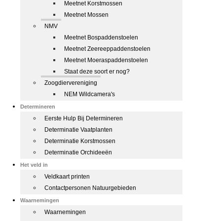
Meetnet Korstmossen
Meetnet Mossen
NMV
Meetnet Bospaddenstoelen
Meetnet Zeereeppaddenstoelen
Meetnet Moeraspaddenstoelen
Staat deze soort er nog?
Zoogdiervereniging
NEM Wildcamera's
Determineren
Eerste Hulp Bij Determineren
Determinatie Vaatplanten
Determinatie Korstmossen
Determinatie Orchideeën
Het veld in
Veldkaart printen
Contactpersonen Natuurgebieden
Waarnemingen
Waarnemingen