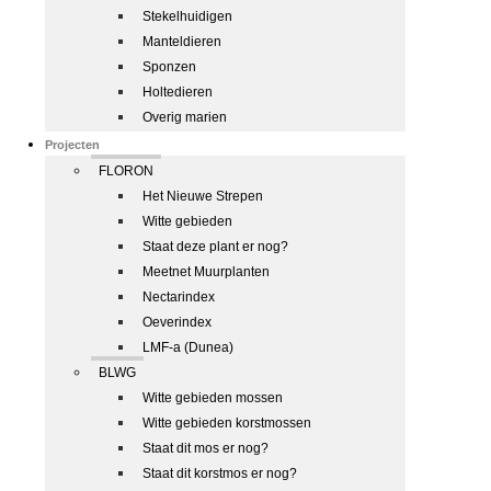
Stekelhuidigen
Manteldieren
Sponzen
Holtedieren
Overig marien
Projecten
FLORON
Het Nieuwe Strepen
Witte gebieden
Staat deze plant er nog?
Meetnet Muurplanten
Nectarindex
Oeverindex
LMF-a (Dunea)
BLWG
Witte gebieden mossen
Witte gebieden korstmossen
Staat dit mos er nog?
Staat dit korstmos er nog?