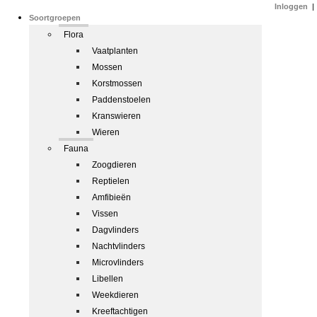
Inloggen
|
Soortgroepen
Flora
Vaatplanten
Mossen
Korstmossen
Paddenstoelen
Kranswieren
Wieren
Fauna
Zoogdieren
Reptielen
Amfibieën
Vissen
Dagvlinders
Nachtvlinders
Microvlinders
Libellen
Weekdieren
Kreeftachtigen