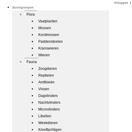
Inloggen
|
Soortgroepen
Flora
Vaatplanten
Mossen
Korstmossen
Paddenstoelen
Kranswieren
Wieren
Fauna
Zoogdieren
Reptielen
Amfibieën
Vissen
Dagvlinders
Nachtvlinders
Microvlinders
Libellen
Weekdieren
Kreeftachtigen