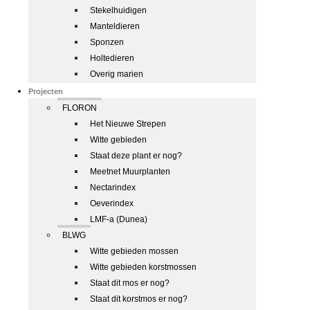
Stekelhuidigen
Manteldieren
Sponzen
Holtedieren
Overig marien
Projecten
FLORON
Het Nieuwe Strepen
Witte gebieden
Staat deze plant er nog?
Meetnet Muurplanten
Nectarindex
Oeverindex
LMF-a (Dunea)
BLWG
Witte gebieden mossen
Witte gebieden korstmossen
Staat dit mos er nog?
Staat dit korstmos er nog?