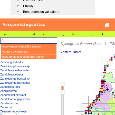
Over deze site
Privacy
Beheerders en validatoren
Verspreidingsatlas
a
b
c
d
e
f
g
h
i
j
k
l
Nyctegretis lineana
(Scopoli, 178
toon wetenschappelijke namen
verberg synoniemen
Zomerduinmot
toon alleen geaccepteerde namen
Zadeloogbladroller
Zalmkleurig knoopvlekje
Zandblauwtjesbladroller
Zandblauwtjesmot
Zandkleurige borstelmot
Zandkleurige dikkopmot
Zandkroeskopje
Zandlopermot
Zandmeldekokermot
Zandplaatboegsprietmot
Zandvedermot
Zebramot
Zeeasterknoopvlekje