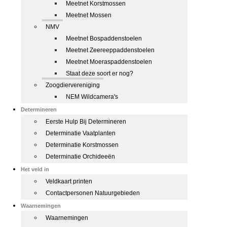
Meetnet Korstmossen
Meetnet Mossen
NMV
Meetnet Bospaddenstoelen
Meetnet Zeereeppaddenstoelen
Meetnet Moeraspaddenstoelen
Staat deze soort er nog?
Zoogdiervereniging
NEM Wildcamera's
Determineren
Eerste Hulp Bij Determineren
Determinatie Vaatplanten
Determinatie Korstmossen
Determinatie Orchideeën
Het veld in
Veldkaart printen
Contactpersonen Natuurgebieden
Waarnemingen
Waarnemingen