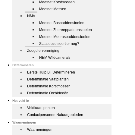
Meetnet Korstmossen
Meetnet Mossen
NMV
Meetnet Bospaddenstoelen
Meetnet Zeereeppaddenstoelen
Meetnet Moeraspaddenstoelen
Staat deze soort er nog?
Zoogdiervereniging
NEM Wildcamera's
Determineren
Eerste Hulp Bij Determineren
Determinatie Vaatplanten
Determinatie Korstmossen
Determinatie Orchideeën
Het veld in
Veldkaart printen
Contactpersonen Natuurgebieden
Waarnemingen
Waarnemingen