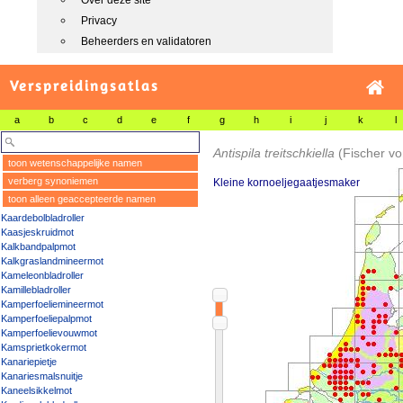
Over deze site
Privacy
Beheerders en validatoren
Verspreidingsatlas
a
b
c
d
e
f
g
h
i
j
k
l
Antispila treitschkiella
(Fischer v
toon wetenschappelijke namen
verberg synoniemen
Kleine kornoeljegaatjesmaker
toon alleen geaccepteerde namen
Kaardebolbladroller
Kaasjeskruidmot
Kalkbandpalpmot
Kalkgraslandmineermot
Kameleonbladroller
Kamillebladroller
Kamperfoeliemineermot
Kamperfoeliepalpmot
Kamperfoelievouwmot
Kamsprietkokermot
Kanariepietje
Kanariesmalsnuitje
Kaneelsikkelmot