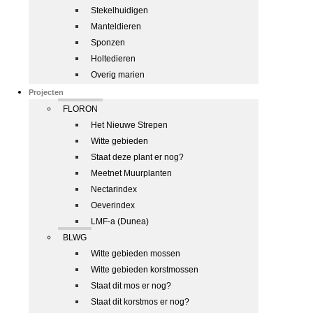
Stekelhuidigen
Manteldieren
Sponzen
Holtedieren
Overig marien
Projecten
FLORON
Het Nieuwe Strepen
Witte gebieden
Staat deze plant er nog?
Meetnet Muurplanten
Nectarindex
Oeverindex
LMF-a (Dunea)
BLWG
Witte gebieden mossen
Witte gebieden korstmossen
Staat dit mos er nog?
Staat dit korstmos er nog?