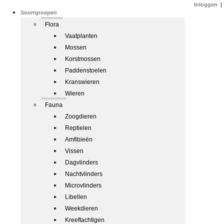
Inloggen
|
Soortgroepen
Flora
Vaatplanten
Mossen
Korstmossen
Paddenstoelen
Kranswieren
Wieren
Fauna
Zoogdieren
Reptielen
Amfibieën
Vissen
Dagvlinders
Nachtvlinders
Microvlinders
Libellen
Weekdieren
Kreeftachtigen