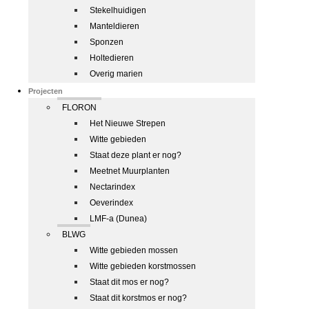
Stekelhuidigen
Manteldieren
Sponzen
Holtedieren
Overig marien
Projecten
FLORON
Het Nieuwe Strepen
Witte gebieden
Staat deze plant er nog?
Meetnet Muurplanten
Nectarindex
Oeverindex
LMF-a (Dunea)
BLWG
Witte gebieden mossen
Witte gebieden korstmossen
Staat dit mos er nog?
Staat dit korstmos er nog?