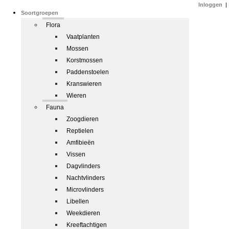
Inloggen
|
Soortgroepen
Flora
Vaatplanten
Mossen
Korstmossen
Paddenstoelen
Kranswieren
Wieren
Fauna
Zoogdieren
Reptielen
Amfibieën
Vissen
Dagvlinders
Nachtvlinders
Microvlinders
Libellen
Weekdieren
Kreeftachtigen