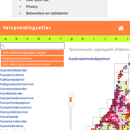
Over deze site
Privacy
Beheerders en validatoren
Verspreidingsatlas
a
b
c
d
e
f
g
h
i
j
k
l
Yponomeuta cagnagella
(Hübner
toon wetenschappelijke namen
verberg synoniemen
Kardinaalsmutsstippelmot
toon alleen geaccepteerde namen
Kaardebolbladroller
Kaasjeskruidmot
Kalkbandpalpmot
Kalkgraslandmineermot
Kameleonbladroller
Kamillebladroller
Kamperfoeliemineermot
Kamperfoeliepalpmot
Kamperfoelievouwmot
Kamsprietkokermot
Kanariepietje
Kanariesmalsnuitje
Kaneelsikkelmot