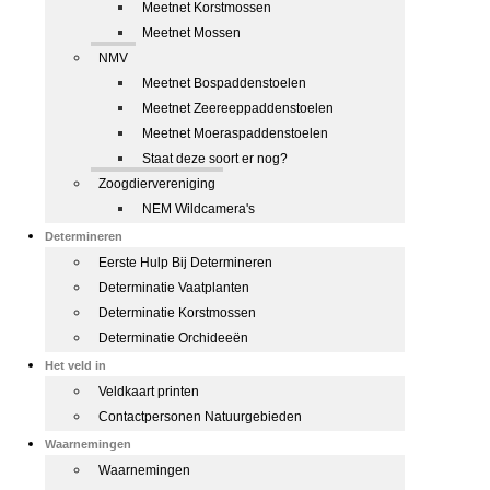
Meetnet Korstmossen
Meetnet Mossen
NMV
Meetnet Bospaddenstoelen
Meetnet Zeereeppaddenstoelen
Meetnet Moeraspaddenstoelen
Staat deze soort er nog?
Zoogdiervereniging
NEM Wildcamera's
Determineren
Eerste Hulp Bij Determineren
Determinatie Vaatplanten
Determinatie Korstmossen
Determinatie Orchideeën
Het veld in
Veldkaart printen
Contactpersonen Natuurgebieden
Waarnemingen
Waarnemingen