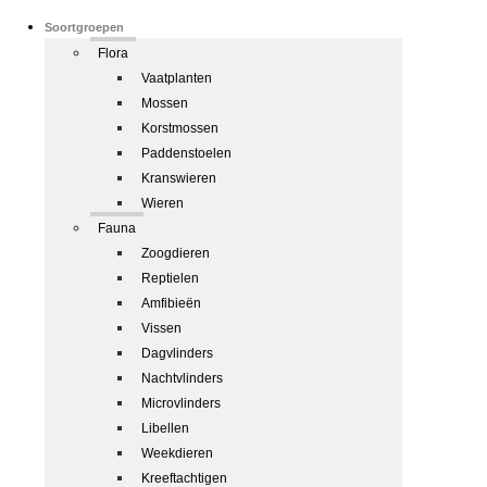
Soortgroepen
Flora
Vaatplanten
Mossen
Korstmossen
Paddenstoelen
Kranswieren
Wieren
Fauna
Zoogdieren
Reptielen
Amfibieën
Vissen
Dagvlinders
Nachtvlinders
Microvlinders
Libellen
Weekdieren
Kreeftachtigen