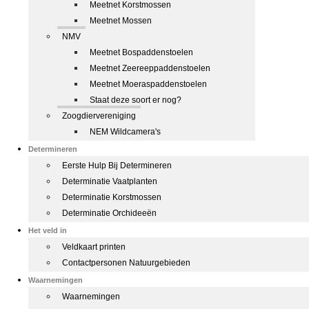
Meetnet Korstmossen
Meetnet Mossen
NMV
Meetnet Bospaddenstoelen
Meetnet Zeereeppaddenstoelen
Meetnet Moeraspaddenstoelen
Staat deze soort er nog?
Zoogdiervereniging
NEM Wildcamera's
Determineren
Eerste Hulp Bij Determineren
Determinatie Vaatplanten
Determinatie Korstmossen
Determinatie Orchideeën
Het veld in
Veldkaart printen
Contactpersonen Natuurgebieden
Waarnemingen
Waarnemingen