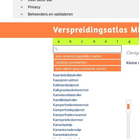
Over deze site
Privacy
Beheerders en validatoren
Verspreidingsatlas M
a
b
c
d
e
f
g
Clavig
toon wetenschappelijke namen
verberg synoniemen
Kleine 
toon alleen geaccepteerde namen
Kaardebolbladroller
Kaasjeskruidmot
Kalkbandpalpmot
Kalkgraslandmineermot
Kameleonbladroller
Kamillebladroller
Kamperfoeliemineermot
Kamperfoeliepalpmot
Kamperfoelievouwmot
Kamsprietkokermot
Kanariepietje
Kanariesmalsnuitje
Kaneelsikkelmot