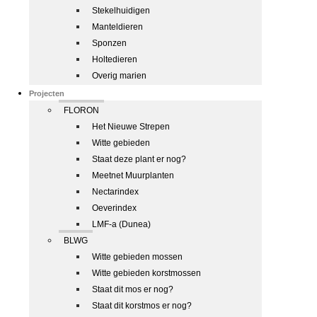
Stekelhuidigen
Manteldieren
Sponzen
Holtedieren
Overig marien
Projecten
FLORON
Het Nieuwe Strepen
Witte gebieden
Staat deze plant er nog?
Meetnet Muurplanten
Nectarindex
Oeverindex
LMF-a (Dunea)
BLWG
Witte gebieden mossen
Witte gebieden korstmossen
Staat dit mos er nog?
Staat dit korstmos er nog?