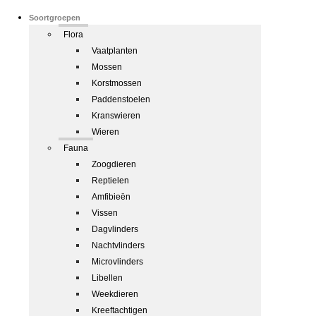
Soortgroepen
Flora
Vaatplanten
Mossen
Korstmossen
Paddenstoelen
Kranswieren
Wieren
Fauna
Zoogdieren
Reptielen
Amfibieën
Vissen
Dagvlinders
Nachtvlinders
Microvlinders
Libellen
Weekdieren
Kreeftachtigen