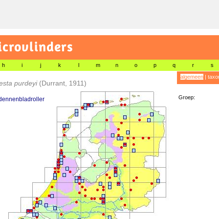
icrovlinders
h
i
j
k
l
m
n
o
p
q
r
s
algemeen
|
taxo
esta purdeyi
(Durrant, 1911)
Groep:
dennenbladroller