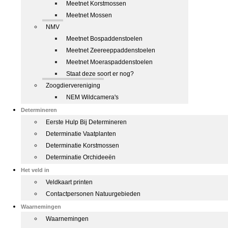
Meetnet Korstmossen
Meetnet Mossen
NMV
Meetnet Bospaddenstoelen
Meetnet Zeereeppaddenstoelen
Meetnet Moeraspaddenstoelen
Staat deze soort er nog?
Zoogdiervereniging
NEM Wildcamera's
Determineren
Eerste Hulp Bij Determineren
Determinatie Vaatplanten
Determinatie Korstmossen
Determinatie Orchideeën
Het veld in
Veldkaart printen
Contactpersonen Natuurgebieden
Waarnemingen
Waarnemingen