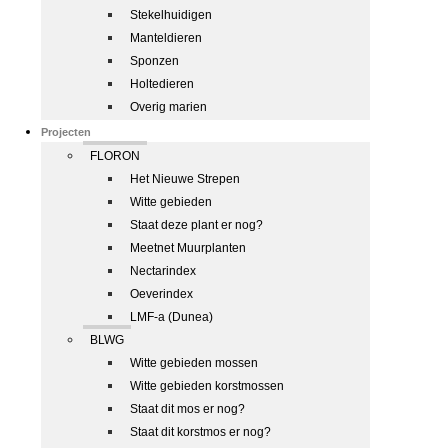
Stekelhuidigen
Manteldieren
Sponzen
Holtedieren
Overig marien
Projecten
FLORON
Het Nieuwe Strepen
Witte gebieden
Staat deze plant er nog?
Meetnet Muurplanten
Nectarindex
Oeverindex
LMF-a (Dunea)
BLWG
Witte gebieden mossen
Witte gebieden korstmossen
Staat dit mos er nog?
Staat dit korstmos er nog?