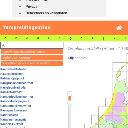
Over deze site
Privacy
Beheerders en validatoren
Verspreidingsatlas
a
b
c
d
e
f
g
h
i
j
k
l
Orophia sordidella
(Hübner, 1796
toon wetenschappelijke namen
verberg synoniemen
Krijtlandmot
toon alleen geaccepteerde namen
Kaardebolbladroller
Kaasjeskruidmot
Kalkbandpalpmot
Kalkgraslandmineermot
Kameleonbladroller
Kamillebladroller
Kamperfoeliemineermot
Kamperfoeliepalpmot
Kamperfoelievouwmot
Kamsprietkokermot
Kanariepietje
Kanariesmalsnuitje
Kaneelsikkelmot