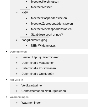
Meetnet Korstmossen
Meetnet Mossen
NMV
Meetnet Bospaddenstoelen
Meetnet Zeereeppaddenstoelen
Meetnet Moeraspaddenstoelen
Staat deze soort er nog?
Zoogdiervereniging
NEM Wildcamera's
Determineren
Eerste Hulp Bij Determineren
Determinatie Vaatplanten
Determinatie Korstmossen
Determinatie Orchideeën
Het veld in
Veldkaart printen
Contactpersonen Natuurgebieden
Waarnemingen
Waarnemingen