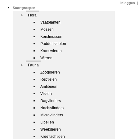
Inloggen
|
Soortgroepen
Flora
Vaatplanten
Mossen
Korstmossen
Paddenstoelen
Kranswieren
Wieren
Fauna
Zoogdieren
Reptielen
Amfibieën
Vissen
Dagvlinders
Nachtvlinders
Microvlinders
Libellen
Weekdieren
Kreeftachtigen