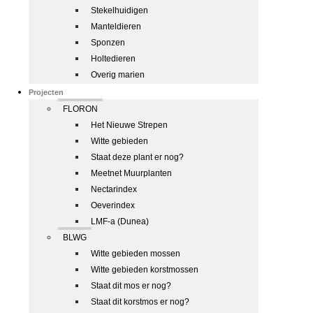
Stekelhuidigen
Manteldieren
Sponzen
Holtedieren
Overig marien
Projecten
FLORON
Het Nieuwe Strepen
Witte gebieden
Staat deze plant er nog?
Meetnet Muurplanten
Nectarindex
Oeverindex
LMF-a (Dunea)
BLWG
Witte gebieden mossen
Witte gebieden korstmossen
Staat dit mos er nog?
Staat dit korstmos er nog?