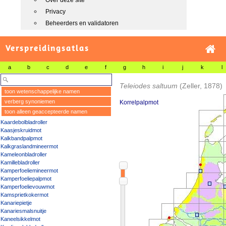
Over deze site
Privacy
Beheerders en validatoren
Verspreidingsatlas
a
b
c
d
e
f
g
h
i
j
k
l
Teleiodes saltuum
(Zeller, 1878)
toon wetenschappelijke namen
verberg synoniemen
Korrelpalpmot
toon alleen geaccepteerde namen
Kaardebolbladroller
Kaasjeskruidmot
Kalkbandpalpmot
Kalkgraslandmineermot
Kameleonbladroller
Kamillebladroller
Kamperfoeliemineermot
Kamperfoeliepalpmot
Kamperfoelievouwmot
Kamsprietkokermot
Kanariepietje
Kanariesmalsnuitje
Kaneelsikkelmot