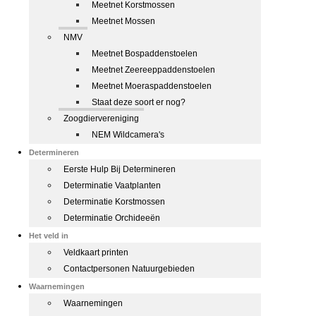
Meetnet Korstmossen
Meetnet Mossen
NMV
Meetnet Bospaddenstoelen
Meetnet Zeereeppaddenstoelen
Meetnet Moeraspaddenstoelen
Staat deze soort er nog?
Zoogdiervereniging
NEM Wildcamera's
Determineren
Eerste Hulp Bij Determineren
Determinatie Vaatplanten
Determinatie Korstmossen
Determinatie Orchideeën
Het veld in
Veldkaart printen
Contactpersonen Natuurgebieden
Waarnemingen
Waarnemingen