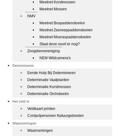
Meetnet Korstmossen
Meetnet Mossen
NMV
Meetnet Bospaddenstoelen
Meetnet Zeereeppaddenstoelen
Meetnet Moeraspaddenstoelen
Staat deze soort er nog?
Zoogdiervereniging
NEM Wildcamera's
Determineren
Eerste Hulp Bij Determineren
Determinatie Vaatplanten
Determinatie Korstmossen
Determinatie Orchideeën
Het veld in
Veldkaart printen
Contactpersonen Natuurgebieden
Waarnemingen
Waarnemingen