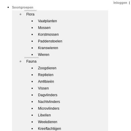
Inloggen
|
Soortgroepen
Flora
Vaatplanten
Mossen
Korstmossen
Paddenstoelen
Kranswieren
Wieren
Fauna
Zoogdieren
Reptielen
Amfibieën
Vissen
Dagvlinders
Nachtvlinders
Microvlinders
Libellen
Weekdieren
Kreeftachtigen