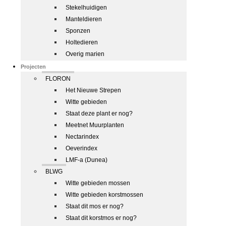
Stekelhuidigen
Manteldieren
Sponzen
Holtedieren
Overig marien
Projecten
FLORON
Het Nieuwe Strepen
Witte gebieden
Staat deze plant er nog?
Meetnet Muurplanten
Nectarindex
Oeverindex
LMF-a (Dunea)
BLWG
Witte gebieden mossen
Witte gebieden korstmossen
Staat dit mos er nog?
Staat dit korstmos er nog?