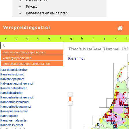
Over deze site
Privacy
Beheerders en validatoren
Verspreidingsatlas
a
b
c
d
e
f
g
h
i
j
k
l
Tineola bisselliella
(Hummel, 182
toon wetenschappelijke namen
verberg synoniemen
Klerenmot
toon alleen geaccepteerde namen
Kaardebolbladroller
Kaasjeskruidmot
Kalkbandpalpmot
Kalkgraslandmineermot
Kameleonbladroller
Kamillebladroller
Kamperfoeliemineermot
Kamperfoeliepalpmot
Kamperfoelievouwmot
Kamsprietkokermot
Kanariepietje
Kanariesmalsnuitje
Kaneelsikkelmot