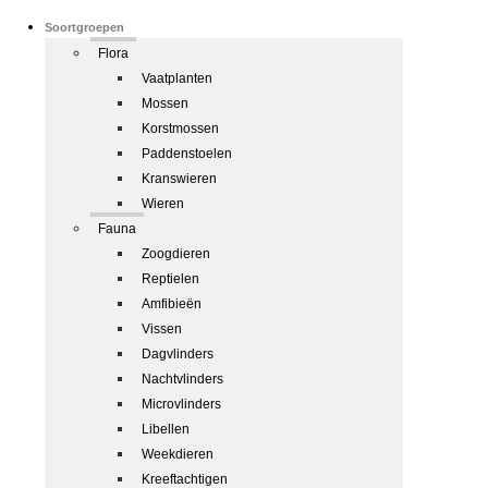
Soortgroepen
Flora
Vaatplanten
Mossen
Korstmossen
Paddenstoelen
Kranswieren
Wieren
Fauna
Zoogdieren
Reptielen
Amfibieën
Vissen
Dagvlinders
Nachtvlinders
Microvlinders
Libellen
Weekdieren
Kreeftachtigen