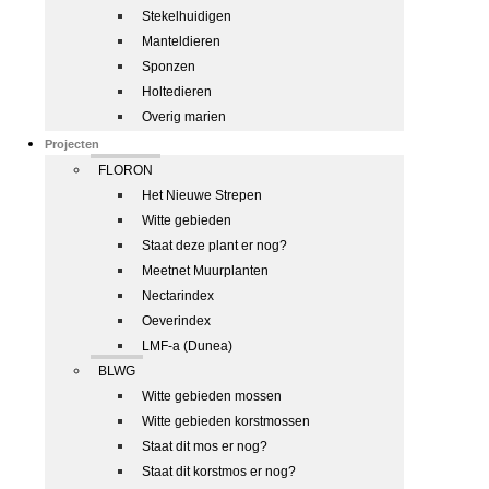
Stekelhuidigen
Manteldieren
Sponzen
Holtedieren
Overig marien
Projecten
FLORON
Het Nieuwe Strepen
Witte gebieden
Staat deze plant er nog?
Meetnet Muurplanten
Nectarindex
Oeverindex
LMF-a (Dunea)
BLWG
Witte gebieden mossen
Witte gebieden korstmossen
Staat dit mos er nog?
Staat dit korstmos er nog?