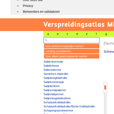
Over deze site
Privacy
Beheerders en validatoren
Verspreidingsatlas M
a
b
c
d
e
f
g
Elachi
toon wetenschappelijke namen
verberg synoniemen
Schreur
toon alleen geaccepteerde namen
Saliekokermotje
Salielichtmot
Salievedermot
Sandrine's bladroller
Satijnboogbladroller
Satijnkroeskopje
Satijnlichtmot
Satijnsmalpalpmot
Satijnvlakjesmot
Satijnvleugelsikkelmot
Schaduwfruitbladroller
Schaduwfruitbladroller/Bonte fruitbladroller
Schapengrasmineermot