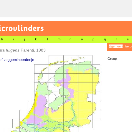
icrovlinders
h
i
j
k
l
m
n
o
p
q
r
s
algemeen
|
taxo
sta fulgens
Parenti, 1983
Groep:
s' zeggemineerdertje