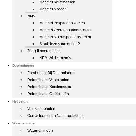
Meetnet Korstmossen
Meetnet Mossen
NMV
Meetnet Bospaddenstoelen
Meetnet Zeereeppaddenstoelen
Meetnet Moeraspaddenstoelen
Staat deze soort er nog?
Zoogdiervereniging
NEM Wildcamera's
Determineren
Eerste Hulp Bij Determineren
Determinatie Vaatplanten
Determinatie Korstmossen
Determinatie Orchideeën
Het veld in
Veldkaart printen
Contactpersonen Natuurgebieden
Waarnemingen
Waarnemingen