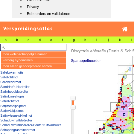
Over deze site
Privacy
Beheerders en validatoren
Verspreidingsatlas
a
b
c
d
e
f
g
h
i
j
k
l
Dioryctria abietella
(Denis & Schif
toon wetenschappelijke namen
verberg synoniemen
Sparappelboorder
toon alleen geaccepteerde namen
Saliekokermotje
Salielichtmot
Salievedermot
Sandrine's bladroller
Satijnboogbladroller
Satijnkroeskopje
Satijnlichtmot
Satijnsmalpalpmot
Satijnvlakjesmot
Satijnvleugelsikkelmot
Schaduwfruitbladroller
Schaduwfruitbladroller/Bonte fruitbladroller
Schapengrasmineermot