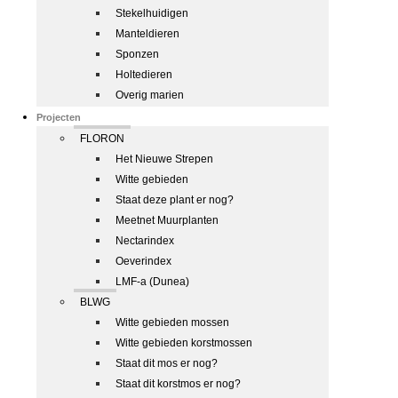
Stekelhuidigen
Manteldieren
Sponzen
Holtedieren
Overig marien
Projecten
FLORON
Het Nieuwe Strepen
Witte gebieden
Staat deze plant er nog?
Meetnet Muurplanten
Nectarindex
Oeverindex
LMF-a (Dunea)
BLWG
Witte gebieden mossen
Witte gebieden korstmossen
Staat dit mos er nog?
Staat dit korstmos er nog?