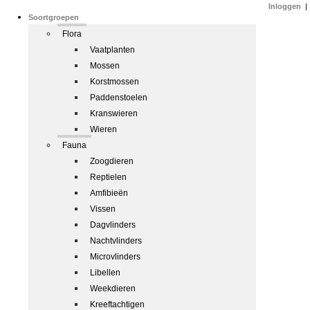
Inloggen
|
Soortgroepen
Flora
Vaatplanten
Mossen
Korstmossen
Paddenstoelen
Kranswieren
Wieren
Fauna
Zoogdieren
Reptielen
Amfibieën
Vissen
Dagvlinders
Nachtvlinders
Microvlinders
Libellen
Weekdieren
Kreeftachtigen