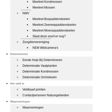
Meetnet Korstmossen
Meetnet Mossen
NMV
Meetnet Bospaddenstoelen
Meetnet Zeereeppaddenstoelen
Meetnet Moeraspaddenstoelen
Staat deze soort er nog?
Zoogdiervereniging
NEM Wildcamera's
Determineren
Eerste Hulp Bij Determineren
Determinatie Vaatplanten
Determinatie Korstmossen
Determinatie Orchideeën
Het veld in
Veldkaart printen
Contactpersonen Natuurgebieden
Waarnemingen
Waarnemingen