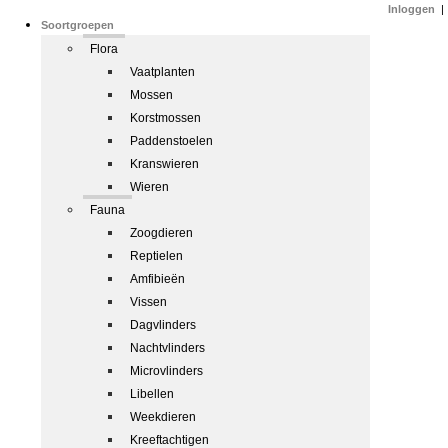
Inloggen
|
Soortgroepen
Flora
Vaatplanten
Mossen
Korstmossen
Paddenstoelen
Kranswieren
Wieren
Fauna
Zoogdieren
Reptielen
Amfibieën
Vissen
Dagvlinders
Nachtvlinders
Microvlinders
Libellen
Weekdieren
Kreeftachtigen