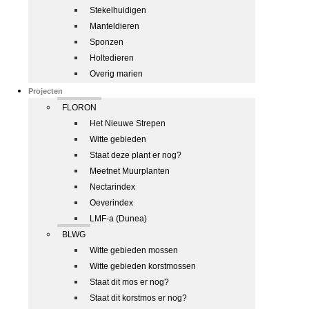
Stekelhuidigen
Manteldieren
Sponzen
Holtedieren
Overig marien
Projecten
FLORON
Het Nieuwe Strepen
Witte gebieden
Staat deze plant er nog?
Meetnet Muurplanten
Nectarindex
Oeverindex
LMF-a (Dunea)
BLWG
Witte gebieden mossen
Witte gebieden korstmossen
Staat dit mos er nog?
Staat dit korstmos er nog?