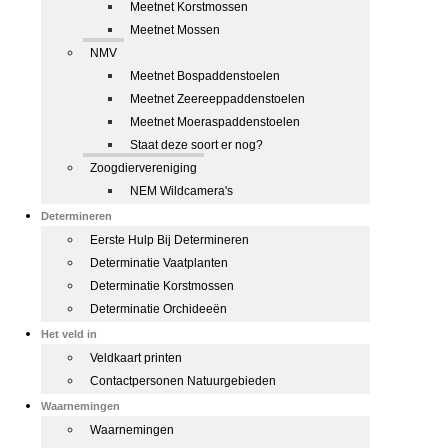
Meetnet Korstmossen
Meetnet Mossen
NMV
Meetnet Bospaddenstoelen
Meetnet Zeereeppaddenstoelen
Meetnet Moeraspaddenstoelen
Staat deze soort er nog?
Zoogdiervereniging
NEM Wildcamera's
Determineren
Eerste Hulp Bij Determineren
Determinatie Vaatplanten
Determinatie Korstmossen
Determinatie Orchideeën
Het veld in
Veldkaart printen
Contactpersonen Natuurgebieden
Waarnemingen
Waarnemingen