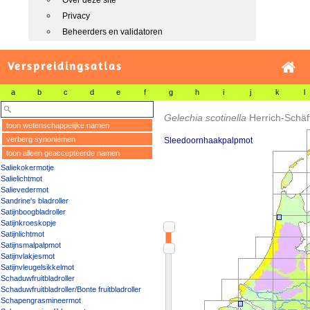
Over deze site
Privacy
Beheerders en validatoren
Verspreidingsatlas
a
b
c
d
e
f
g
h
i
j
k
l
Gelechia scotinella
Herrich-Schäf
toon wetenschappelijke namen
verberg synoniemen
Sleedoornhaakpalpmot
toon alleen geaccepteerde namen
Saliekokermotje
Salielichtmot
Salievedermot
Sandrine's bladroller
Satijnboogbladroller
Satijnkroeskopje
Satijnlichtmot
Satijnsmalpalpmot
Satijnvlakjesmot
Satijnvleugelsikkelmot
Schaduwfruitbladroller
Schaduwfruitbladroller/Bonte fruitbladroller
Schapengrasmineermot