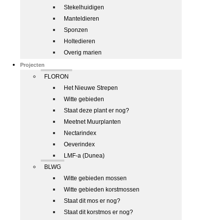
Stekelhuidigen
Manteldieren
Sponzen
Holtedieren
Overig marien
Projecten
FLORON
Het Nieuwe Strepen
Witte gebieden
Staat deze plant er nog?
Meetnet Muurplanten
Nectarindex
Oeverindex
LMF-a (Dunea)
BLWG
Witte gebieden mossen
Witte gebieden korstmossen
Staat dit mos er nog?
Staat dit korstmos er nog?