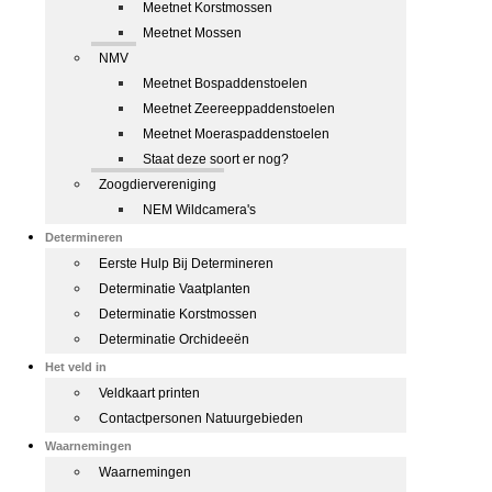
Meetnet Korstmossen
Meetnet Mossen
NMV
Meetnet Bospaddenstoelen
Meetnet Zeereeppaddenstoelen
Meetnet Moeraspaddenstoelen
Staat deze soort er nog?
Zoogdiervereniging
NEM Wildcamera's
Determineren
Eerste Hulp Bij Determineren
Determinatie Vaatplanten
Determinatie Korstmossen
Determinatie Orchideeën
Het veld in
Veldkaart printen
Contactpersonen Natuurgebieden
Waarnemingen
Waarnemingen