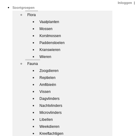
Inloggen
|
Soortgroepen
Flora
Vaatplanten
Mossen
Korstmossen
Paddenstoelen
Kranswieren
Wieren
Fauna
Zoogdieren
Reptielen
Amfibieën
Vissen
Dagvlinders
Nachtvlinders
Microvlinders
Libellen
Weekdieren
Kreeftachtigen