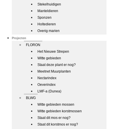
Stekelhuidigen
Manteldieren
Sponzen
Holtedieren
Overig marien
Projecten
FLORON
Het Nieuwe Strepen
Witte gebieden
Staat deze plant er nog?
Meetnet Muurplanten
Nectarindex
Oeverindex
LMF-a (Dunea)
BLWG
Witte gebieden mossen
Witte gebieden korstmossen
Staat dit mos er nog?
Staat dit korstmos er nog?