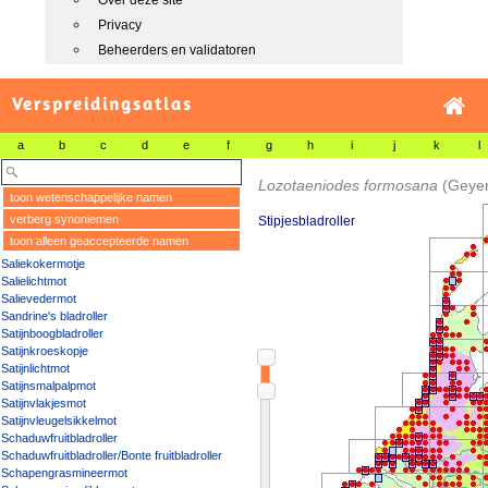
Over deze site
Privacy
Beheerders en validatoren
Verspreidingsatlas
a
b
c
d
e
f
g
h
i
j
k
l
Lozotaeniodes formosana
(Geyer
toon wetenschappelijke namen
verberg synoniemen
Stipjesbladroller
toon alleen geaccepteerde namen
Saliekokermotje
Salielichtmot
Salievedermot
Sandrine's bladroller
Satijnboogbladroller
Satijnkroeskopje
Satijnlichtmot
Satijnsmalpalpmot
Satijnvlakjesmot
Satijnvleugelsikkelmot
Schaduwfruitbladroller
Schaduwfruitbladroller/Bonte fruitbladroller
Schapengrasmineermot