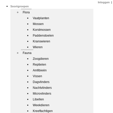
Inloggen
|
Soortgroepen
Flora
Vaatplanten
Mossen
Korstmossen
Paddenstoelen
Kranswieren
Wieren
Fauna
Zoogdieren
Reptielen
Amfibieën
Vissen
Dagvlinders
Nachtvlinders
Microvlinders
Libellen
Weekdieren
Kreeftachtigen