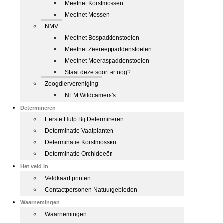
Meetnet Korstmossen
Meetnet Mossen
NMV
Meetnet Bospaddenstoelen
Meetnet Zeereeppaddenstoelen
Meetnet Moeraspaddenstoelen
Staat deze soort er nog?
Zoogdiervereniging
NEM Wildcamera's
Determineren
Eerste Hulp Bij Determineren
Determinatie Vaatplanten
Determinatie Korstmossen
Determinatie Orchideeën
Het veld in
Veldkaart printen
Contactpersonen Natuurgebieden
Waarnemingen
Waarnemingen